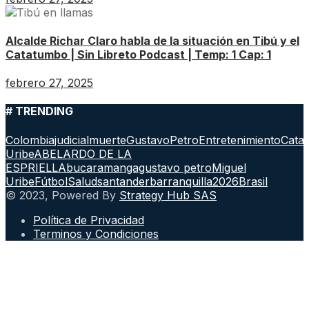
Alcalde Richar Claro habla de la situación en Tibú y el
Catatumbo | Sin Libreto Podcast | Temp: 1 Cap: 1
febrero 27, 2025
# TRENDING
Colombia
judicial
muerte
GustavoPetro
Entretenimiento
Cata
Uribe
ABELARDO DE LA
ESPRIELLA
bucaramanga
gustavo petro
Miguel
Uribe
Fútbol
Salud
santander
barranquilla
2026
Brasil
© 2023, Powered By
Strategy Hub SAS
Política de Privacidad
Terminos y Condiciones