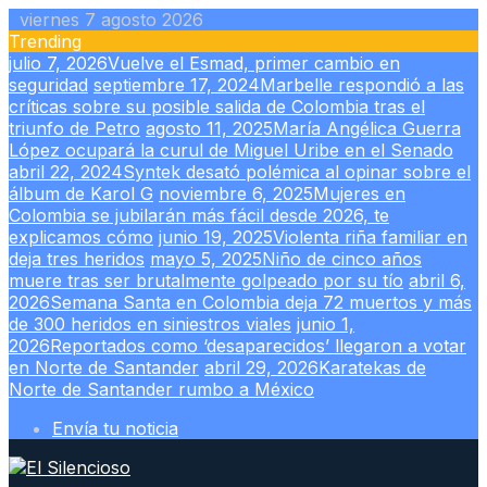
Skip
viernes 7 agosto 2026
to
Trending
content
julio 7, 2026
Vuelve el Esmad, primer cambio en
seguridad
septiembre 17, 2024
Marbelle respondió a las
críticas sobre su posible salida de Colombia tras el
triunfo de Petro
agosto 11, 2025
María Angélica Guerra
López ocupará la curul de Miguel Uribe en el Senado
abril 22, 2024
Syntek desató polémica al opinar sobre el
álbum de Karol G
noviembre 6, 2025
Mujeres en
Colombia se jubilarán más fácil desde 2026, te
explicamos cómo
junio 19, 2025
Violenta riña familiar en
deja tres heridos
mayo 5, 2025
Niño de cinco años
muere tras ser brutalmente golpeado por su tío
abril 6,
2026
Semana Santa en Colombia deja 72 muertos y más
de 300 heridos en siniestros viales
junio 1,
2026
Reportados como ‘desaparecidos’ llegaron a votar
en Norte de Santander
abril 29, 2026
Karatekas de
Norte de Santander rumbo a México
Envía tu noticia