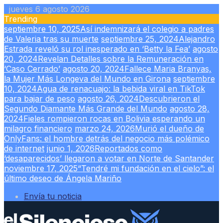
Skip
jueves 6 agosto 2026
to
Trending
content
septiembre 10, 2025
Así indemnizará el colegio a padres
de Valeria tras su muerte
septiembre 25, 2024
Alejandro
Estrada reveló su rol inesperado en ‘Betty la Fea’
agosto
20, 2024
Revelan Detalles sobre la Remuneración en
‘Caso Cerrado’
agosto 20, 2024
Fallece Maria Branyas,
la Mujer Más Longeva del Mundo en Girona
septiembre
10, 2024
Agua de renacuajo: la bebida viral en TikTok
para bajar de peso
agosto 26, 2024
Descubrieron el
Segundo Diamante Más Grande del Mundo
agosto 28,
2024
Fieles rompieron rocas en Bolivia esperando un
milagro financiero
marzo 24, 2026
Murió el dueño de
OnlyFans: el hombre detrás del negocio más polémico
de internet
junio 1, 2026
Reportados como
‘desaparecidos’ llegaron a votar en Norte de Santander
noviembre 17, 2025
“Tendré mi fundación en el cielo”: el
último deseo de Ángela Mariño
Envía tu noticia