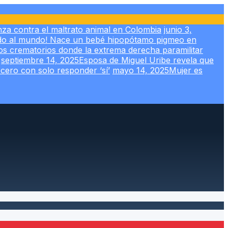
za contra el maltrato animal en Colombia
junio 3,
ido al mundo! Nace un bebé hipopótamo pigmeo en
s crematorios donde la extrema derecha paramilitar
septiembre 14, 2025
Esposa de Miguel Uribe revela que
 cero con solo responder ‘sí’
mayo 14, 2025
Mujer es