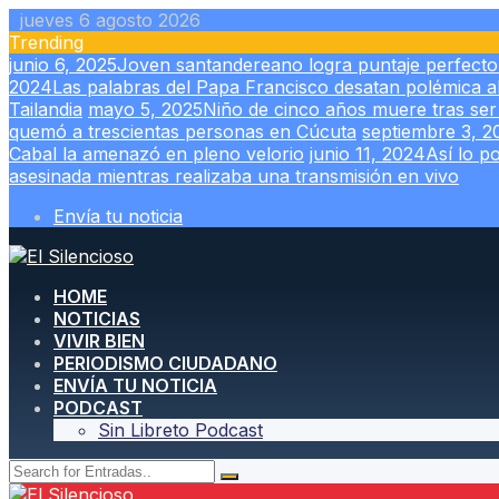
Skip
jueves 6 agosto 2026
to
Trending
content
junio 6, 2025
Joven santandereano logra puntaje perfecto 
2024
Las palabras del Papa Francisco desatan polémica al
Tailandia
mayo 5, 2025
Niño de cinco años muere tras ser
quemó a trescientas personas en Cúcuta
septiembre 3, 2
Cabal la amenazó en pleno velorio
junio 11, 2024
Así lo p
asesinada mientras realizaba una transmisión en vivo
Envía tu noticia
HOME
NOTICIAS
VIVIR BIEN
PERIODISMO CIUDADANO
ENVÍA TU NOTICIA
PODCAST
Sin Libreto Podcast