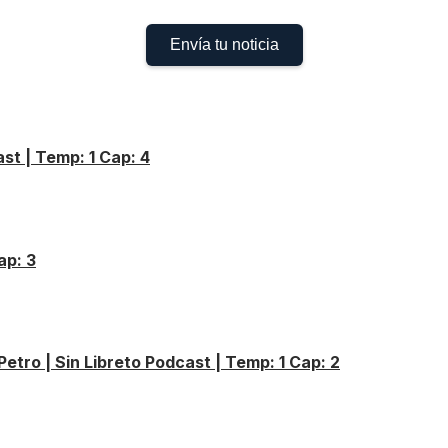
Envía tu noticia
st | Temp: 1 Cap: 4
ap: 3
Petro | Sin Libreto Podcast | Temp: 1 Cap: 2