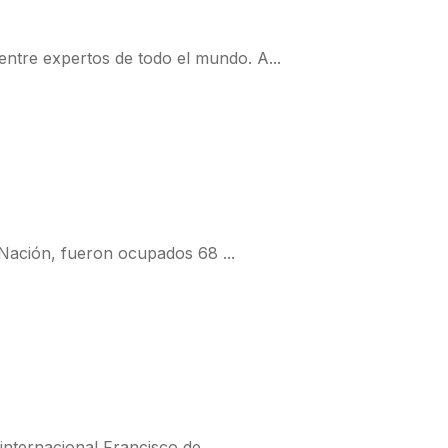
ntre expertos de todo el mundo. A...
 Nación, fueron ocupados 68 ...
internacional Francisco de ...