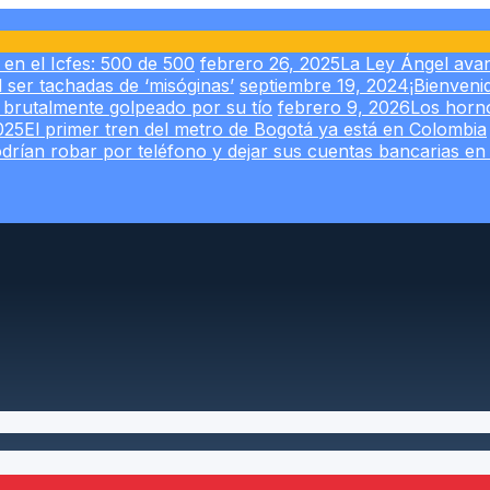
en el Icfes: 500 de 500
febrero 26, 2025
La Ley Ángel avan
 ser tachadas de ‘misóginas’
septiembre 19, 2024
¡Bienven
 brutalmente golpeado por su tío
febrero 9, 2026
Los horno
025
El primer tren del metro de Bogotá ya está en Colombia
odrían robar por teléfono y dejar sus cuentas bancarias en