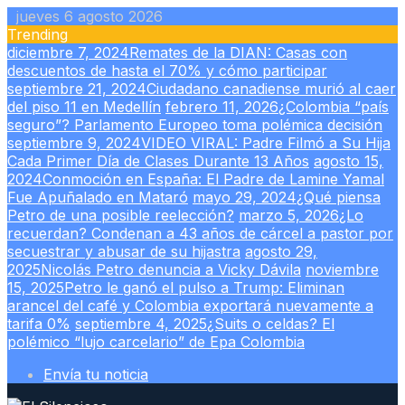
Skip
jueves 6 agosto 2026
to
Trending
content
diciembre 7, 2024
Remates de la DIAN: Casas con
descuentos de hasta el 70% y cómo participar
septiembre 21, 2024
Ciudadano canadiense murió al caer
del piso 11 en Medellín
febrero 11, 2026
¿Colombia “país
seguro”? Parlamento Europeo toma polémica decisión
septiembre 9, 2024
VIDEO VIRAL: Padre Filmó a Su Hija
Cada Primer Día de Clases Durante 13 Años
agosto 15,
2024
Conmoción en España: El Padre de Lamine Yamal
Fue Apuñalado en Mataró
mayo 29, 2024
¿Qué piensa
Petro de una posible reelección?
marzo 5, 2026
¿Lo
recuerdan? Condenan a 43 años de cárcel a pastor por
secuestrar y abusar de su hijastra
agosto 29,
2025
Nicolás Petro denuncia a Vicky Dávila
noviembre
15, 2025
Petro le ganó el pulso a Trump: Eliminan
arancel del café y Colombia exportará nuevamente a
tarifa 0%
septiembre 4, 2025
¿Suits o celdas? El
polémico “lujo carcelario” de Epa Colombia
Envía tu noticia