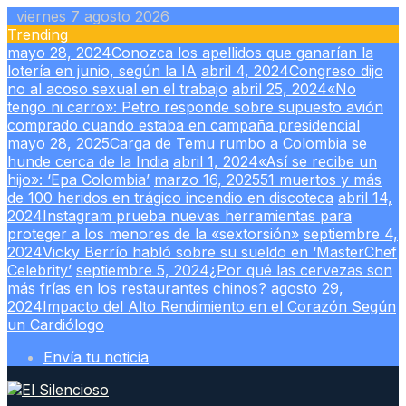
Skip
viernes 7 agosto 2026
to
Trending
content
mayo 28, 2024
Conozca los apellidos que ganarían la
lotería en junio, según la IA
abril 4, 2024
Congreso dijo
no al acoso sexual en el trabajo
abril 25, 2024
«No
tengo ni carro»: Petro responde sobre supuesto avión
comprado cuando estaba en campaña presidencial
mayo 28, 2025
Carga de Temu rumbo a Colombia se
hunde cerca de la India
abril 1, 2024
«Así se recibe un
hijo»: ‘Epa Colombia’
marzo 16, 2025
51 muertos y más
de 100 heridos en trágico incendio en discoteca
abril 14,
2024
Instagram prueba nuevas herramientas para
proteger a los menores de la «sextorsión»
septiembre 4,
2024
Vicky Berrío habló sobre su sueldo en ‘MasterChef
Celebrity’
septiembre 5, 2024
¿Por qué las cervezas son
más frías en los restaurantes chinos?
agosto 29,
2024
Impacto del Alto Rendimiento en el Corazón Según
un Cardiólogo
Envía tu noticia