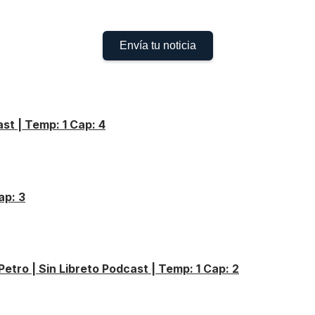
Envía tu noticia
st | Temp: 1 Cap: 4
ap: 3
Petro | Sin Libreto Podcast | Temp: 1 Cap: 2