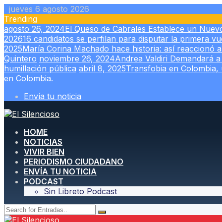
Skip
jueves 6 agosto 2026
to
Trending
content
agosto 26, 2024
El Queso de Cabrales Establece un Nuev
2026
16 candidatos se perfilan para disputar la primera vu
2025
María Corina Machado hace historia: así reaccionó a
Quintero
noviembre 26, 2024
Andrea Valdiri Demandará a 
humillación pública
abril 8, 2025
Transfobia en Colombia,
en Colombia.
Envía tu noticia
HOME
NOTICIAS
VIVIR BIEN
PERIODISMO CIUDADANO
ENVÍA TU NOTICIA
PODCAST
Sin Libreto Podcast