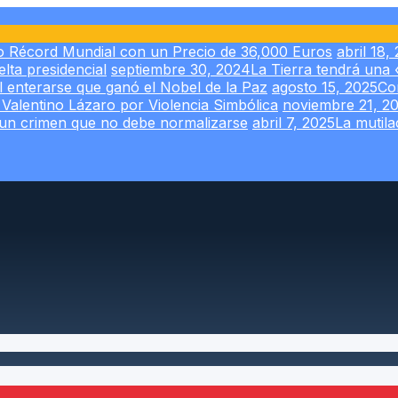
o Récord Mundial con un Precio de 36,000 Euros
abril 18,
elta presidencial
septiembre 30, 2024
La Tierra tendrá una
l enterarse que ganó el Nobel de la Paz
agosto 15, 2025
Co
Valentino Lázaro por Violencia Simbólica
noviembre 21, 2
 un crimen que no debe normalizarse
abril 7, 2025
La mutila