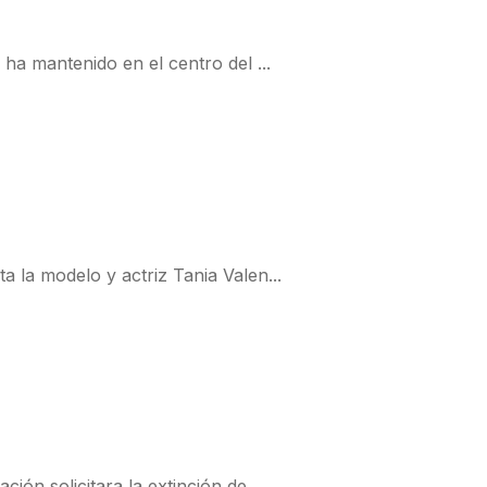
ha mantenido en el centro del ...
 la modelo y actriz Tania Valen...
ón solicitara la extinción de...