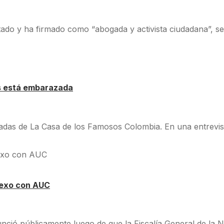
ado y ha firmado como “abogada y activista ciudadana”, se 
os está embarazada
adas de La Casa de los Famosos Colombia. En una entrevista
 nexo con AUC
ió públicamente luego de que la Fiscalía General de la Naci