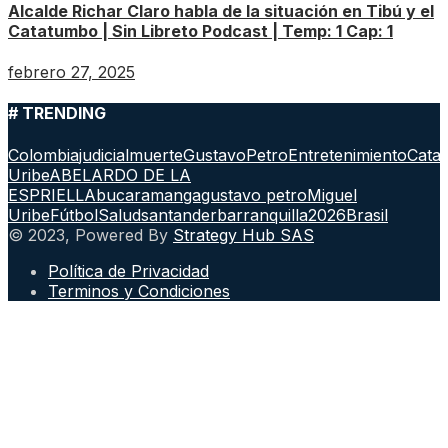
Alcalde Richar Claro habla de la situación en Tibú y el
Catatumbo | Sin Libreto Podcast | Temp: 1 Cap: 1
febrero 27, 2025
# TRENDING
Colombia
judicial
muerte
GustavoPetro
Entretenimiento
Cata
Uribe
ABELARDO DE LA
ESPRIELLA
bucaramanga
gustavo petro
Miguel
Uribe
Fútbol
Salud
santander
barranquilla
2026
Brasil
© 2023, Powered By
Strategy Hub SAS
Política de Privacidad
Terminos y Condiciones