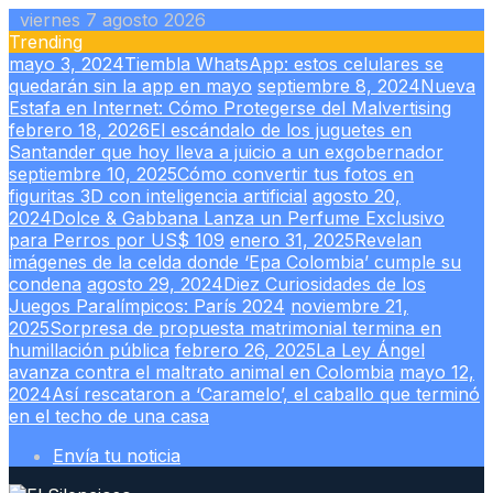
Skip
viernes 7 agosto 2026
to
Trending
content
mayo 3, 2024
Tiembla WhatsApp: estos celulares se
quedarán sin la app en mayo
septiembre 8, 2024
Nueva
Estafa en Internet: Cómo Protegerse del Malvertising
febrero 18, 2026
El escándalo de los juguetes en
Santander que hoy lleva a juicio a un exgobernador
septiembre 10, 2025
Cómo convertir tus fotos en
figuritas 3D con inteligencia artificial
agosto 20,
2024
Dolce & Gabbana Lanza un Perfume Exclusivo
para Perros por US$ 109
enero 31, 2025
Revelan
imágenes de la celda donde ‘Epa Colombia’ cumple su
condena
agosto 29, 2024
Diez Curiosidades de los
Juegos Paralímpicos: París 2024
noviembre 21,
2025
Sorpresa de propuesta matrimonial termina en
humillación pública
febrero 26, 2025
La Ley Ángel
avanza contra el maltrato animal en Colombia
mayo 12,
2024
Así rescataron a ‘Caramelo’, el caballo que terminó
en el techo de una casa
Envía tu noticia