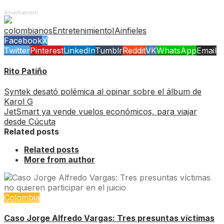
Advertisement
colombianos
Entretenimiento
IA
infieles
Facebook
X
Twitter
Pinterest
LinkedIn
Tumblr
Reddit
VK
WhatsApp
Email
Rito Patiño
Syntek desató polémica al opinar sobre el álbum de
Karol G
JetSmart ya vende vuelos económicos, para viajar
desde Cúcuta
Related posts
Related posts
More from author
Colombia
Caso Jorge Alfredo Vargas: Tres presuntas víctimas