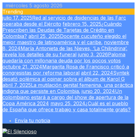
Skip
miércoles 5 agosto 2026
to
Trending
content
julio 17, 2025
Red al servicio de disidencias de las Farc
operaba desde el Ejército
febrero 15, 2025
¿Cuándo
Prescriben las Deudas de Tarjetas de Crédito en
Colombia?
abril 25, 2025
Docente cucuteño elegido el
mejor maestro de latinoamérica y el caribe.
noviembre
8, 2024
María Antonieta de las Nieves, ‘La Chilindrina’,
revela los detalles de su funeral
junio 3, 2026
Paloma
quedaría con millonaria deuda por los pocos votos
octubre 21, 2024
Margarita Rosa de Francisco criticó a
congresistas por reforma laboral
abril 22, 2024
Syntek
desató polémica al opinar sobre el álbum de Karol G
abril 7, 2025
La mutilación genital femenina, una práctica
indigna que persiste en Colombia.
junio 20, 2024
Un
colombiano estará a cargo del show de apertura de la
Copa América 2024
mayo 25, 2024
¿Cuál es el pueblo
de España que ofrece trabajo y casa totalmente gratis?
Envía tu noticia