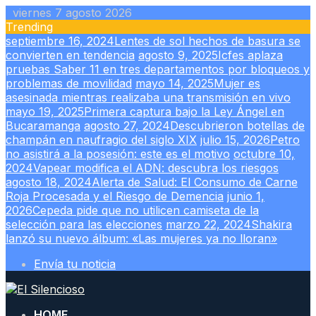
Skip
viernes 7 agosto 2026
to
Trending
content
septiembre 16, 2024
Lentes de sol hechos de basura se
convierten en tendencia
agosto 9, 2025
Icfes aplaza
pruebas Saber 11 en tres departamentos por bloqueos y
problemas de movilidad
mayo 14, 2025
Mujer es
asesinada mientras realizaba una transmisión en vivo
mayo 19, 2025
Primera captura bajo la Ley Ángel en
Bucaramanga
agosto 27, 2024
Descubrieron botellas de
champán en naufragio del siglo XIX
julio 15, 2026
Petro
no asistirá a la posesión: este es el motivo
octubre 10,
2024
Vapear modifica el ADN: descubra los riesgos
agosto 18, 2024
Alerta de Salud: El Consumo de Carne
Roja Procesada y el Riesgo de Demencia
junio 1,
2026
Cepeda pide que no utilicen camiseta de la
selección para las elecciones
marzo 22, 2024
Shakira
lanzó su nuevo álbum: «Las mujeres ya no lloran»
Envía tu noticia
HOME