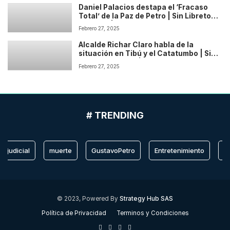
Daniel Palacios destapa el ‘Fracaso
Total’ de la Paz de Petro | Sin Libreto
Podcast | Temp: 1 Cap: 2
Febrero 27, 2025
Alcalde Richar Claro habla de la
situación en Tibú y el Catatumbo | Sin
Libreto Podcast | Temp: 1 Cap: 1
Febrero 27, 2025
# TRENDING
judicial
muerte
GustavoPetro
Entretenimiento
Cat
© 2023, Powered By
Strategy Hub SAS
Política de Privacidad
Terminos y Condiciones