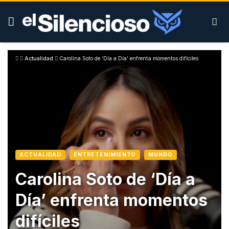
Skip
to
content
Actualidad
Carolina Soto de ‘Día a Día’ enfrenta momentos difíciles
ACTUALIDAD
ENTRETENIMIENTO
MUNDO
Carolina Soto de ‘Día a
Día’ enfrenta momentos
difíciles