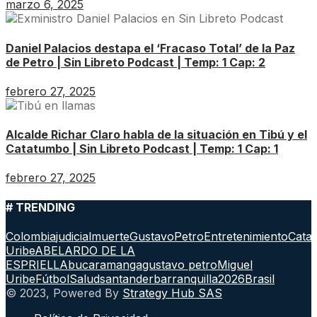
marzo 6, 2025
Daniel Palacios destapa el ‘Fracaso Total’ de la Paz
de Petro | Sin Libreto Podcast | Temp: 1 Cap: 2
febrero 27, 2025
Alcalde Richar Claro habla de la situación en Tibú y el
Catatumbo | Sin Libreto Podcast | Temp: 1 Cap: 1
febrero 27, 2025
# TRENDING
Colombia
judicial
muerte
GustavoPetro
Entretenimiento
Cata
Uribe
ABELARDO DE LA
ESPRIELLA
bucaramanga
gustavo petro
Miguel
Uribe
Fútbol
Salud
santander
barranquilla
2026
Brasil
© 2023, Powered By
Strategy Hub SAS