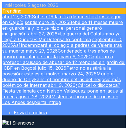
Skip
miércoles 5 agosto 2026
to
Trending
content
abril 27, 2026
Sube a 19 la cifra de muertos tras ataque
en Cajibío
septiembre 30, 2025
Bebé de 11 meses muere
en guardería y lo que hizo el personal generó
indignación
abril 27, 2026
«La guerra del Catatumbo ya
llegó a Cúcuta»: MinDefensa lo confirma
septiembre 10,
2025
Así indemnizará el colegio a padres de Valeria tras
su muerte
mayo 27, 2026
Condenado a tres años de
prisión por ataque racista
mayo 6, 2025
Capturan a
profesor acusado de abusar de 12 menores en jardín del
ICBF en Bogotá
julio 15, 2026
Petro no asistirá a la
posesión: este es el motivo
marzo 24, 2026
Murió el
dueño de OnlyFans: el hombre detrás del negocio más
polémico de internet
abril 9, 2026
¿Cárcel o discoteca?
Fiesta vallenata con Nelson Velásquez pone en jaque al
Inpec
agosto 28, 2024
Misterioso bosque de rocas en
Los Andes despierta intriga
Envía tu noticia