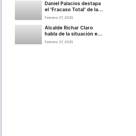
Daniel Palacios destapa
el ‘Fracaso Total’ de la
Paz de Petro | Sin Libreto
Febrero 27, 2025
Podcast | Temp: 1 Cap: 2
Alcalde Richar Claro
habla de la situación en
Tibú y el Catatumbo | Sin
Febrero 27, 2025
Libreto Podcast | Temp: 1
Cap: 1