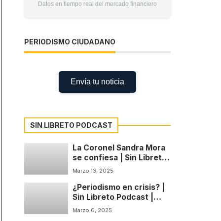
Datos en tiempo real del mercado financiero
PERIODISMO CIUDADANO
Envía tu noticia
SIN LIBRETO PODCAST
La Coronel Sandra Mora
se confiesa | Sin Libreto
Podcast | Temp: 1 Cap: 4
Marzo 13, 2025
¿Periodismo en crisis? |
Sin Libreto Podcast |
Temp: 1 Cap: 3
Marzo 6, 2025