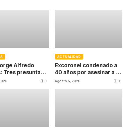
IA
ACTUALIDAD
orge Alfredo
Excoronel condenado a
: Tres presuntas
40 años por asesinar a un
as no quieren
firmante del Acuerdo de
0
0
2026
Agosto 5, 2026
par en el juicio
Paz