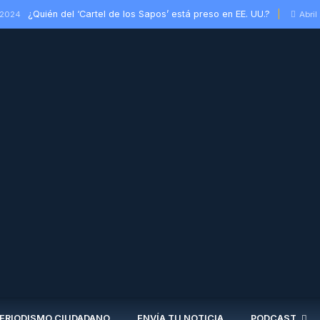
¿Quién del ‘Cartel de los Sapos’ está preso en EE. UU.?
 2024
Abril
ERIODISMO CIUDADANO
ENVÍA TU NOTICIA
PODCAST