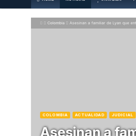
Colombia
Asesinan a familiar de Lyan que ent
COLOMBIA
ACTUALIDAD
JUDICIAL
Asesinan a fam