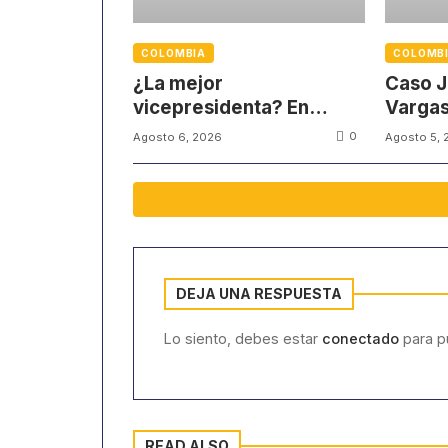
COLOMBIA
COLOMB
¿La mejor
Caso J
vicepresidenta? En
Vargas
redes sociales
víctim
0
Agosto 6, 2026
Agosto 5, 
defienden su gestión
partici
DEJA UNA RESPUESTA
Lo siento, debes estar
conectado
para pu
READ ALSO