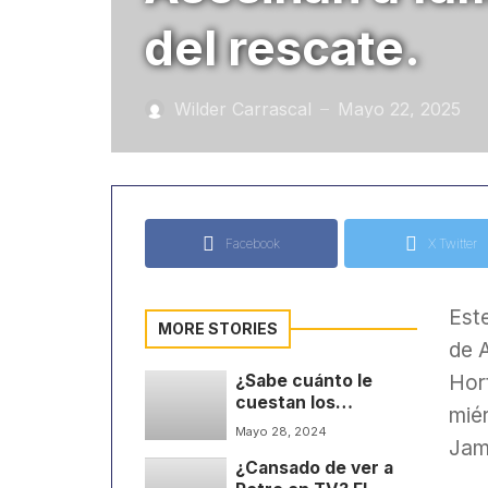
del rescate.
Wilder Carrascal
Mayo 22, 2025
—
Facebook
X Twitter
Est
MORE STORIES
de 
Hort
¿Sabe cuánto le
cuestan los
mié
funcionarios
Mayo 28, 2024
Jam
públicos al país?
¿Cansado de ver a