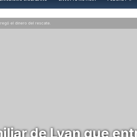
regó el dinero del rescate.
iliar de Lyan que ent