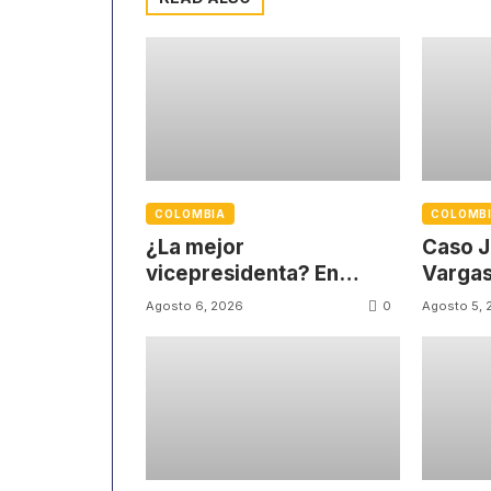
COLOMBIA
COLOMB
¿La mejor
Caso J
vicepresidenta? En
Vargas
redes sociales
víctim
0
Agosto 6, 2026
Agosto 5, 
defienden su gestión
partici