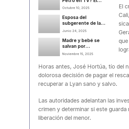
Petro en TV? El
El c
Consejo de Estado
Octubre 10, 2025
también y ya actuó
Cal
Esposa del
sica
subgerente de la
Lotería de Medellín
Ger
Junio 24, 2025
se ganó el premio
que 
Madre y bebé se
mayor ¿Suerte o
salvan por
trampa?
logr
centímetros de ser
Noviembre 15, 2025
arrollados en plena
obra mal señalizada
Horas antes, José Hortúa, tío del n
dolorosa decisión de pagar el resc
recuperar a Lyan sano y salvo.
Las autoridades adelantan las inves
crimen y determinar si este guarda 
liberación del menor.