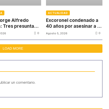
IA
ACTUALIDAD
orge Alfredo
Excoronel condenado a
: Tres presuntas
40 años por asesinar a un
as no quieren
firmante del Acuerdo de
0
0
2026
Agosto 5, 2026
par en el juicio
Paz
LOAD MORE
blicar un comentario.