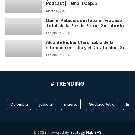
Podcast | Temp: 1 Cap: 3
Marzo 6, 2025
Daniel Palacios destapa el ‘Fracaso
Total’ de la Paz de Petro | Sin Libreto
Podcast | Temp: 1 Cap: 2
Febrero 27, 2025
Alcalde Richar Claro habla de la
situación en Tibú y el Catatumbo | Sin
Libreto Podcast | Temp: 1 Cap: 1
Febrero 27, 2025
# TRENDING
Colombia
judicial
muerte
GustavoPetro
Entr
© 2023, Powered By
Strategy Hub SAS