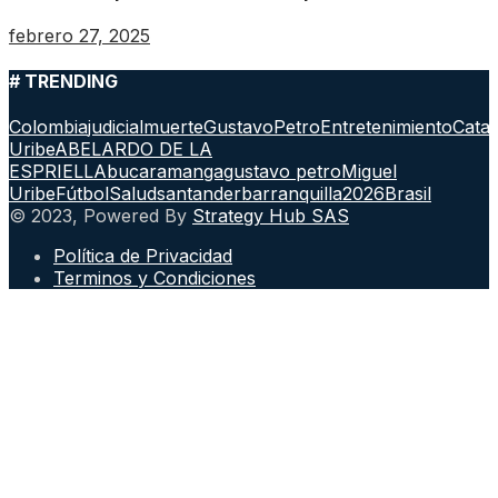
febrero 27, 2025
# TRENDING
Colombia
judicial
muerte
GustavoPetro
Entretenimiento
Cata
Uribe
ABELARDO DE LA
ESPRIELLA
bucaramanga
gustavo petro
Miguel
Uribe
Fútbol
Salud
santander
barranquilla
2026
Brasil
© 2023, Powered By
Strategy Hub SAS
Política de Privacidad
Terminos y Condiciones