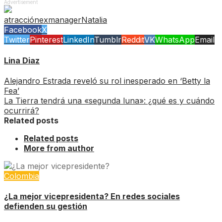
Advertisement
atracción
exmanager
Natalia
Facebook
X
Twitter
Pinterest
LinkedIn
Tumblr
Reddit
VK
WhatsApp
Email
Lina Diaz
Alejandro Estrada reveló su rol inesperado en ‘Betty la
Fea’
La Tierra tendrá una «segunda luna»: ¿qué es y cuándo
ocurrirá?
Related posts
Related posts
More from author
Colombia
¿La mejor vicepresidenta? En redes sociales
defienden su gestión