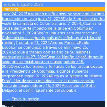
Skip
jueves 6 agosto 2026
to
Trending
content
junio 24, 2025
Asesinan a influencer venezolano durante
transmisión en vivo
junio 11, 2026
De la Espriella sí podrá
vestir la camiseta de Colombia
junio 7, 2024
¿Cuál es la
causa del fuerte impacto de la gripe en Colombia?
noviembre 5, 2024
Según una encuesta internacional,
Colombia es el segundo país más infiel: ¿quién lidera el
ranking?
octubre 21, 2024
Andrés Parra: «Pablo
Escobar se comunicó a través de mí»
mayo 25,
2024
Aplique a trabajo con salario de 50 millones
mensuales
julio 27, 2026
Casa de Nariño dejará de ser la
sede presidencial: será un museo
octubre 18,
2025
Conoce los bienes y fortunas de los precandidatos
a la Presidencia de Colombia, algunos números
sorprenden
mayo 31, 2024
Esta es la historia de ‘Madre
Dios’, líder de secta que decía ser la reencarnación
hasta de Jesús
octubre 18, 2024
Asesinato de Sofía
Delgado: el perfil inquietante del culpable
Envía tu noticia