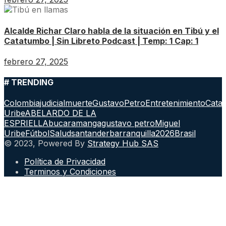
Alcalde Richar Claro habla de la situación en Tibú y el
Catatumbo | Sin Libreto Podcast | Temp: 1 Cap: 1
febrero 27, 2025
# TRENDING
Colombia
judicial
muerte
GustavoPetro
Entretenimiento
Cata
Uribe
ABELARDO DE LA
ESPRIELLA
bucaramanga
gustavo petro
Miguel
Uribe
Fútbol
Salud
santander
barranquilla
2026
Brasil
© 2023, Powered By
Strategy Hub SAS
Política de Privacidad
Terminos y Condiciones