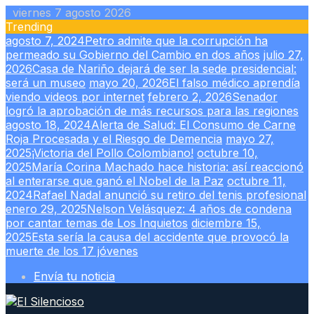
Skip
viernes 7 agosto 2026
to
Trending
content
agosto 7, 2024
Petro admite que la corrupción ha
permeado su Gobierno del Cambio en dos años
julio 27,
2026
Casa de Nariño dejará de ser la sede presidencial:
será un museo
mayo 20, 2026
El falso médico aprendía
viendo videos por internet
febrero 2, 2026
Senador
logró la aprobación de más recursos para las regiones
agosto 18, 2024
Alerta de Salud: El Consumo de Carne
Roja Procesada y el Riesgo de Demencia
mayo 27,
2025
¡Victoria del Pollo Colombiano!
octubre 10,
2025
María Corina Machado hace historia: así reaccionó
al enterarse que ganó el Nobel de la Paz
octubre 11,
2024
Rafael Nadal anunció su retiro del tenis profesional
enero 29, 2025
Nelson Velásquez: 4 años de condena
por cantar temas de Los Inquietos
diciembre 15,
2025
Esta sería la causa del accidente que provocó la
muerte de los 17 jóvenes
Envía tu noticia