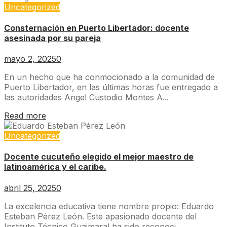
Uncategorized
Consternación en Puerto Libertador: docente
asesinada por su pareja
mayo 2, 2025
0
En un hecho que ha conmocionado a la comunidad de
Puerto Libertador, en las últimas horas fue entregado a
las autoridades Angel Custodio Montes A...
Read more
Uncategorized
Docente cucuteño elegido el mejor maestro de
latinoamérica y el caribe.
abril 25, 2025
0
La excelencia educativa tiene nombre propio: Eduardo
Esteban Pérez León. Este apasionado docente del
Instituto Técnico Guaimaral ha sido reconoci...