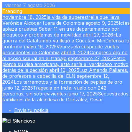
Skip
viernes 7 agosto 2026
to
Trending
content
noviembre 18, 2025
la vida de superestrella que lleva
Verónica Alcocer fuera de Colombia
agosto 9, 2025
Icfes
aplaza pruebas Saber 11 en tres departamentos por
bloqueos y problemas de movilidad
abril 27, 2026
«La
guerra del Catatumbo ya llegó a Cúcuta»: MinDefensa lo
confirma
mayo 19, 2025
Venezuela suspende vuelos
procedentes de Colombia
abril 4, 2024
Congreso dijo no
al acoso sexual en el trabajo
septiembre 27, 2025
Petro
pierde su visa americana, este sería el verdadero motivo
detrás de la decisión
abril 10, 2025
Luz Amanda Pallares,
de profesora a cabecilla del ELN
septiembre 12,
2024
Los terremotos y la formación de pepitas de oro
junio 12, 2025
Tragedia en India: vuelo con 242
personas, sin sobrevivientes
junio 17, 2025
Secuestrados
familiares de la alcaldesa de González, Cesar
Envía tu noticia
HOME