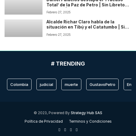
Total’ de la Paz de Petro | Sin Libreto
Podcast | Temp: 1 Cap: 2
Febrero 27, 2025
Alcalde Richar Claro habla de la
situación en Tibú y el Catatumbo | Sin
Libreto Podcast | Temp: 1 Cap: 1
Febrero 27, 2025
# TRENDING
Colombia
judicial
muerte
GustavoPetro
Entr
© 2023, Powered By
Strategy Hub SAS
Política de Privacidad
Terminos y Condiciones