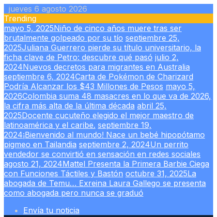
Skip
jueves 6 agosto 2026
to
Trending
content
mayo 5, 2025
Niño de cinco años muere tras ser
brutalmente golpeado por su tío
septiembre 25,
2025
Juliana Guerrero pierde su título universitario, la
ficha clave de Petro: descubre qué pasó
julio 2,
2024
Nuevos decretos para migrantes en Australia
septiembre 6, 2024
Carta de Pokémon de Charizard
Podría Alcanzar los $43 Millones de Pesos
mayo 5,
2026
Colombia suma 48 masacres en lo que va de 2026,
la cifra más alta de la última década
abril 25,
2025
Docente cucuteño elegido el mejor maestro de
latinoamérica y el caribe.
septiembre 19,
2024
¡Bienvenido al mundo! Nace un bebé hipopótamo
pigmeo en Tailandia
septiembre 2, 2024
Un perrito
vendedor se convirtió en sensación en redes sociales
agosto 21, 2024
Mattel Presenta la Primera Barbie Ciega
con Funciones Táctiles y Bastón
octubre 31, 2025
La
abogada de Temu… Exreina Laura Gallego se presenta
como abogada pero nunca se graduó
Envía tu noticia