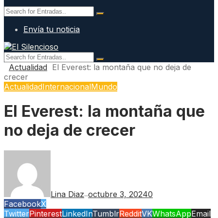
Envía tu noticia
Actualidad
El Everest: la montaña que no deja de
crecer
Actualidad
Internacional
Mundo
El Everest: la montaña que
no deja de crecer
Lina Diaz
octubre 3, 2024
0
—
Facebook
X
Twitter
Pinterest
LinkedIn
Tumblr
Reddit
VK
WhatsApp
Email