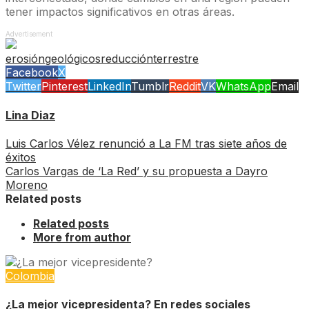
tener impactos significativos en otras áreas.
Advertisement
erosión
geológicos
reducción
terrestre
Facebook
X
Twitter
Pinterest
LinkedIn
Tumblr
Reddit
VK
WhatsApp
Email
Lina Diaz
Luis Carlos Vélez renunció a La FM tras siete años de
éxitos
Carlos Vargas de ‘La Red’ y su propuesta a Dayro
Moreno
Related posts
Related posts
More from author
Colombia
¿La mejor vicepresidenta? En redes sociales