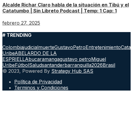
Alcalde Richar Claro habla de la situación en Tibú y el
Catatumbo | Sin Libreto Podcast | Temp: 1 Cap: 1
febrero 27, 2025
# TRENDING
Colombia
judicial
muerte
GustavoPetro
Entretenimiento
Cata
Uribe
ABELARDO DE LA
ESPRIELLA
bucaramanga
gustavo petro
Miguel
Uribe
Fútbol
Salud
santander
barranquilla
2026
Brasil
© 2023, Powered By
Strategy Hub SAS
Política de Privacidad
Terminos y Condiciones