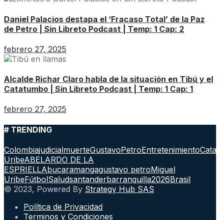
Daniel Palacios destapa el ‘Fracaso Total’ de la Paz
de Petro | Sin Libreto Podcast | Temp: 1 Cap: 2
febrero 27, 2025
Alcalde Richar Claro habla de la situación en Tibú y el
Catatumbo | Sin Libreto Podcast | Temp: 1 Cap: 1
febrero 27, 2025
# TRENDING
Colombia
judicial
muerte
GustavoPetro
Entretenimiento
Cata
Uribe
ABELARDO DE LA
ESPRIELLA
bucaramanga
gustavo petro
Miguel
Uribe
Fútbol
Salud
santander
barranquilla
2026
Brasil
© 2023, Powered By
Strategy Hub SAS
Política de Privacidad
Terminos y Condiciones