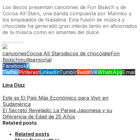
Los discos presentan canciones de Fon Biskich y de
Cocoa All Stars, una banda compuesta por Marinko y
los empleados de Nadalina. Esta fusión de música y
chocolate ha generado gran interés tanto en aficionados
de la música como en amantes del dulce.
Advertisement
canciones
Cocoa All Stars
discos de chocolate
Fon
Biskich
multisensorial
Facebook
X
Twitter
Pinterest
LinkedIn
Tumblr
Reddit
VK
WhatsApp
Email
Lina Diaz
Este es El País Más Económico para Vivir en
Sudamérica
El Secreto Revelado: La Pareja Japonesa y su
Diferencia de Edad de 25 Años
Related posts
Related posts