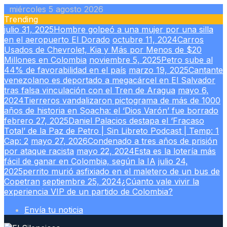
Skip
miércoles 5 agosto 2026
to
Trending
content
julio 31, 2025
Hombre golpeó a una mujer por una silla
en el aeropuerto El Dorado
octubre 11, 2024
Carros
Usados de Chevrolet, Kia y Más por Menos de $20
Millones en Colombia
noviembre 5, 2025
Petro sube al
44% de favorabilidad en el país
marzo 19, 2025
Cantante
venezolano es deportado a megacárcel en El Salvador
tras falsa vinculación con el Tren de Aragua
mayo 6,
2024
Tierreros vandalizaron pictograma de más de 1000
años de historia en Soacha: el ‘Dios Varón’ fue borrado
febrero 27, 2025
Daniel Palacios destapa el ‘Fracaso
Total’ de la Paz de Petro | Sin Libreto Podcast | Temp: 1
Cap: 2
mayo 27, 2026
Condenado a tres años de prisión
por ataque racista
mayo 22, 2024
Esta es la lotería más
fácil de ganar en Colombia, según la IA
julio 24,
2025
perrito murió asfixiado en el maletero de un bus de
Copetran
septiembre 25, 2024
¿Cúanto vale vivir la
experiencia VIP de un partido de Colombia?
Envía tu noticia