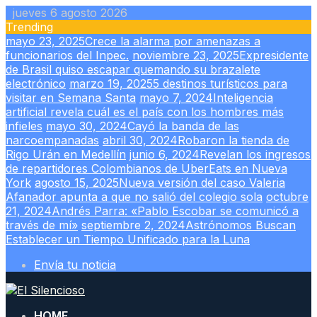
Skip
jueves 6 agosto 2026
to
Trending
content
mayo 23, 2025
Crece la alarma por amenazas a
funcionarios del Inpec.
noviembre 23, 2025
Expresidente
de Brasil quiso escapar quemando su brazalete
electrónico
marzo 19, 2025
5 destinos turísticos para
visitar en Semana Santa
mayo 7, 2024
Inteligencia
artificial revela cuál es el país con los hombres más
infieles
mayo 30, 2024
Cayó la banda de las
narcoempanadas
abril 30, 2024
Robaron la tienda de
Rigo Urán en Medellín
junio 6, 2024
Revelan los ingresos
de repartidores Colombianos de UberEats en Nueva
York
agosto 15, 2025
Nueva versión del caso Valeria
Afanador apunta a que no salió del colegio sola
octubre
21, 2024
Andrés Parra: «Pablo Escobar se comunicó a
través de mí»
septiembre 2, 2024
Astrónomos Buscan
Establecer un Tiempo Unificado para la Luna
Envía tu noticia
HOME