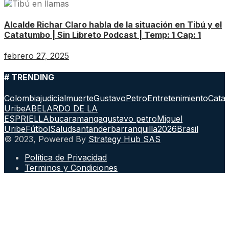
Alcalde Richar Claro habla de la situación en Tibú y el
Catatumbo | Sin Libreto Podcast | Temp: 1 Cap: 1
febrero 27, 2025
# TRENDING
Colombia
judicial
muerte
GustavoPetro
Entretenimiento
Cata
Uribe
ABELARDO DE LA
ESPRIELLA
bucaramanga
gustavo petro
Miguel
Uribe
Fútbol
Salud
santander
barranquilla
2026
Brasil
© 2023, Powered By
Strategy Hub SAS
Política de Privacidad
Terminos y Condiciones