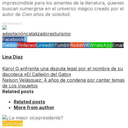
imprescindible para los amantes de la literatura, quienes
buscan sumergirse en el universo mágico creado por el
autor de
Cien años de soledad
.
Advertisement
adaptación
catalizadores
turismo
Facebook
X
Twitter
Pinterest
LinkedIn
Tumblr
Reddit
VK
WhatsApp
Email
Lina Diaz
Karol G enfrenta una disputa legal por el nombre de su
discoteca «El Callejón del Gato»
Nelson Velásquez: 4 años de condena por cantar temas
de Los Inquietos
Related posts
Related posts
More from author
Colombia