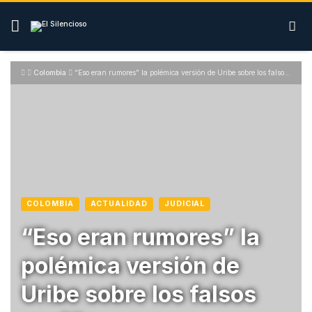
Skip
to
content
Colombia
“Eso eran rumores” la polémica versión de Uribe sobre los falsos positivos
COLOMBIA
ACTUALIDAD
JUDICIAL
“Eso eran rumores” la
polémica versión de
Uribe sobre los falsos