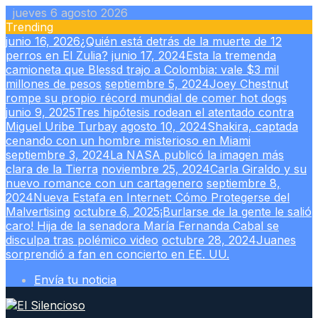
Skip
jueves 6 agosto 2026
to
Trending
content
junio 16, 2026
¿Quién está detrás de la muerte de 12
perros en El Zulia?
junio 17, 2024
Esta la tremenda
camioneta que Blessd trajo a Colombia: vale $3 mil
millones de pesos
septiembre 5, 2024
Joey Chestnut
rompe su propio récord mundial de comer hot dogs
junio 9, 2025
Tres hipótesis rodean el atentado contra
Miguel Uribe Turbay
agosto 10, 2024
Shakira, captada
cenando con un hombre misterioso en Miami
septiembre 3, 2024
La NASA publicó la imagen más
clara de la Tierra
noviembre 25, 2024
Carla Giraldo y su
nuevo romance con un cartagenero
septiembre 8,
2024
Nueva Estafa en Internet: Cómo Protegerse del
Malvertising
octubre 6, 2025
¡Burlarse de la gente le salió
caro! Hija de la senadora María Fernanda Cabal se
disculpa tras polémico video
octubre 28, 2024
Juanes
sorprendió a fan en concierto en EE. UU.
Envía tu noticia