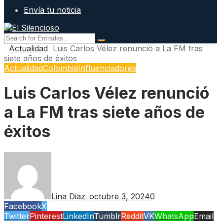
Envía tu noticia
Actualidad
Luis Carlos Vélez renunció a La FM tras
siete años de éxitos
Actualidad
Colombia
Influenciadores
Luis Carlos Vélez renunció
a La FM tras siete años de
éxitos
Lina Diaz
octubre 3, 2024
0
—
Facebook
X
Twitter
Pinterest
LinkedIn
Tumblr
Reddit
VK
WhatsApp
Email