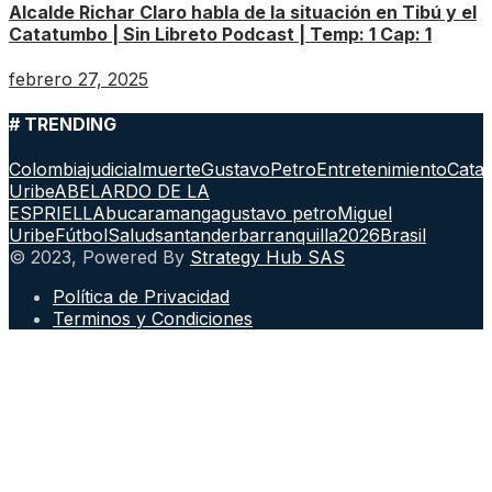
Alcalde Richar Claro habla de la situación en Tibú y el
Catatumbo | Sin Libreto Podcast | Temp: 1 Cap: 1
febrero 27, 2025
# TRENDING
Colombia
judicial
muerte
GustavoPetro
Entretenimiento
Cata
Uribe
ABELARDO DE LA
ESPRIELLA
bucaramanga
gustavo petro
Miguel
Uribe
Fútbol
Salud
santander
barranquilla
2026
Brasil
© 2023, Powered By
Strategy Hub SAS
Política de Privacidad
Terminos y Condiciones