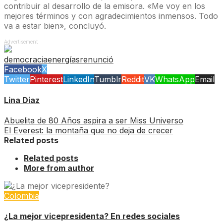
contribuir al desarrollo de la emisora. «Me voy en los
mejores términos y con agradecimientos inmensos. Todo
va a estar bien», concluyó.
Advertisement
democracia
energías
renunció
Facebook
X
Twitter
Pinterest
LinkedIn
Tumblr
Reddit
VK
WhatsApp
Email
Lina Diaz
Abuelita de 80 Años aspira a ser Miss Universo
El Everest: la montaña que no deja de crecer
Related posts
Related posts
More from author
Colombia
¿La mejor vicepresidenta? En redes sociales