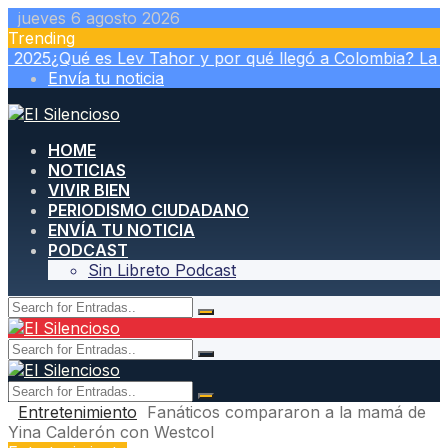
Skip
jueves 6 agosto 2026
to
Trending
content
025
¿Qué es Lev Tahor y por qué llegó a Colombia? La secta 
Envía tu noticia
HOME
NOTICIAS
VIVIR BIEN
PERIODISMO CIUDADANO
ENVÍA TU NOTICIA
PODCAST
Sin Libreto Podcast
Entretenimiento
Fanáticos compararon a la mamá de
Yina Calderón con Westcol