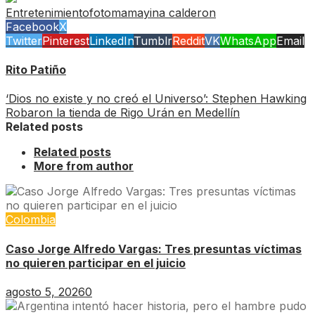
Entretenimiento
foto
mama
yina calderon
Facebook
X
Twitter
Pinterest
LinkedIn
Tumblr
Reddit
VK
WhatsApp
Email
Rito Patiño
‘Dios no existe y no creó el Universo’: Stephen Hawking
Robaron la tienda de Rigo Urán en Medellín
Related posts
Related posts
More from author
Colombia
Caso Jorge Alfredo Vargas: Tres presuntas víctimas
no quieren participar en el juicio
agosto 5, 2026
0