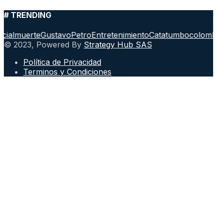
# TRENDING
l
muerte
GustavoPetro
Entretenimiento
Catatumbo
colombian
© 2023, Powered By
Strategy Hub SAS
Política de Privacidad
Terminos y Condiciones