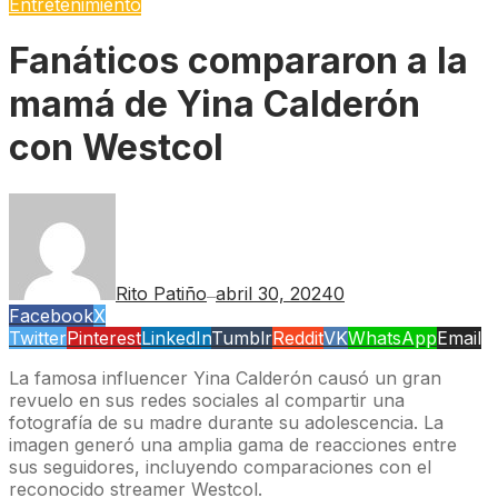
Entretenimiento
Fanáticos compararon a la
mamá de Yina Calderón
con Westcol
Rito Patiño
abril 30, 2024
0
—
Facebook
X
Twitter
Pinterest
LinkedIn
Tumblr
Reddit
VK
WhatsApp
Email
La famosa influencer Yina Calderón causó un gran
revuelo en sus redes sociales al compartir una
fotografía de su madre durante su adolescencia. La
imagen generó una amplia gama de reacciones entre
sus seguidores, incluyendo comparaciones con el
reconocido streamer Westcol.