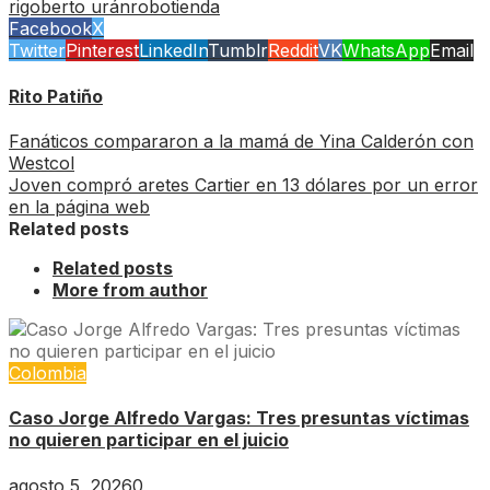
rigoberto urán
robo
tienda
Facebook
X
Twitter
Pinterest
LinkedIn
Tumblr
Reddit
VK
WhatsApp
Email
Rito Patiño
Fanáticos compararon a la mamá de Yina Calderón con
Westcol
Joven compró aretes Cartier en 13 dólares por un error
en la página web
Related posts
Related posts
More from author
Colombia
Caso Jorge Alfredo Vargas: Tres presuntas víctimas
no quieren participar en el juicio
agosto 5, 2026
0