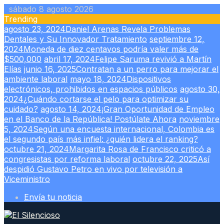
Skip
sábado 8 agosto 2026
to
Trending
content
agosto 23, 2024
Daniel Arenas Revela Problemas
Dentales y Su Innovador Tratamiento
septiembre 12,
2024
Moneda de diez centavos podría valer más de
$500,000
abril 17, 2024
Felipe Saruma revivió a Martín
Elías
junio 16, 2025
Contratan a un perro para mejorar el
ambiente laboral
mayo 18, 2024
Dispositivos
electrónicos, prohibidos en espacios públicos
agosto 30,
2024
¿Cuándo cortarse el pelo para optimizar su
cuidado?
agosto 14, 2024
¡Gran Oportunidad de Empleo
en el Banco de la República! Postúlate Ahora
noviembre
5, 2024
Según una encuesta internacional, Colombia es
el segundo país más infiel: ¿quién lidera el ranking?
octubre 21, 2024
Margarita Rosa de Francisco criticó a
congresistas por reforma laboral
octubre 22, 2025
Así
despidió Gustavo Petro en vivo por televisión a
Viceministro
Envía tu noticia