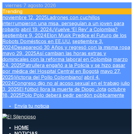
Skip
viernes 7 agosto 2026
to
Trending
content
noviembre 12, 2025
Ladrones con cuchillos
interrumpieron una misa, perseguían a un joven para
robarlo
abril 19, 2024
¿Vuelve ‘El Rey’ a Colombia?
septiembre 9, 2024
Elon Musk Predice el Futuro de los
Robots Domésticos en EE.UU.
septiembre 3,
2024
Desapareció 30 Años y regresó con la misma ropa
mayo 29, 2025
Así cambian las horas extras y
dominicales con la reforma laboral en Colombia
marzo
24, 2025
Patrullera engañó a la Policía y se hizo pasar
por médica del Hospital Central en Bogotá
mayo 27,
2025
¡Victoria del Pollo Colombiano!
abril 4,
2024
Congreso dijo no al acoso sexual en el trabajo
julio
3, 2025
El fútbol llora la muerte de Diogo Jota
octubre
18, 2025
Polo Polo deberá pedir perdón públicamente
Envía tu noticia
HOME
NOTICIAS