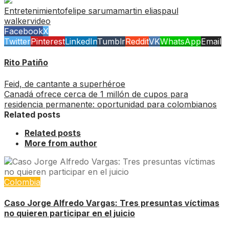
Entretenimiento
felipe saruma
martin elias
paul
walker
video
Facebook
X
Twitter
Pinterest
LinkedIn
Tumblr
Reddit
VK
WhatsApp
Email
Rito Patiño
Feid, de cantante a superhéroe
Canadá ofrece cerca de 1 millón de cupos para
residencia permanente: oportunidad para colombianos
Related posts
Related posts
More from author
Colombia
Caso Jorge Alfredo Vargas: Tres presuntas víctimas
no quieren participar en el juicio