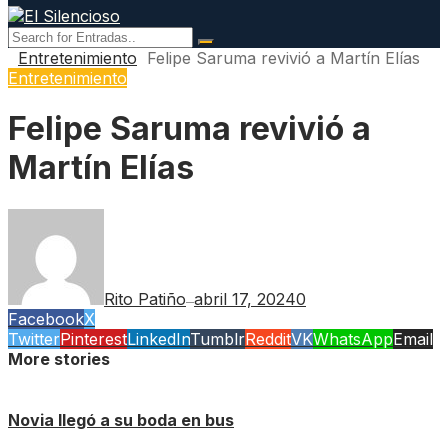
Entretenimiento
Felipe Saruma revivió a Martín Elías
Entretenimiento
Felipe Saruma revivió a
Martín Elías
Rito Patiño
abril 17, 2024
0
—
Facebook
X
Twitter
Pinterest
LinkedIn
Tumblr
Reddit
VK
WhatsApp
Email
More stories
Novia llegó a su boda en bus