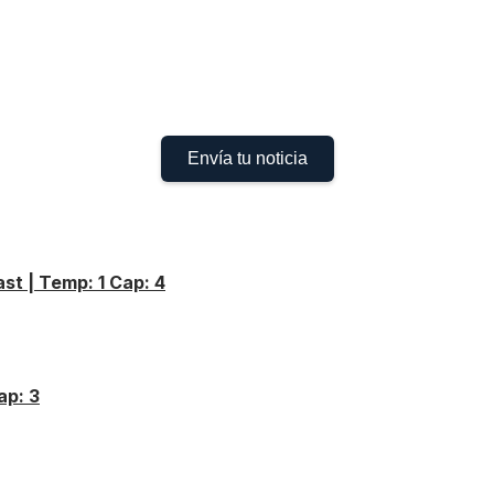
Envía tu noticia
st | Temp: 1 Cap: 4
ap: 3