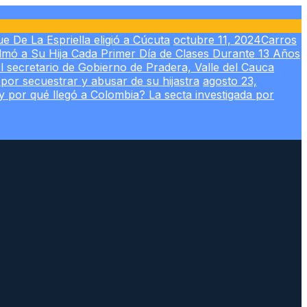
e De La Espriella eligió a Cúcuta
octubre 11, 2024
Carros
lmó a Su Hija Cada Primer Día de Clases Durante 13 Años
el secretario de Gobierno de Pradera, Valle del Cauca
or secuestrar y abusar de su hijastra
agosto 23,
 por qué llegó a Colombia? La secta investigada por