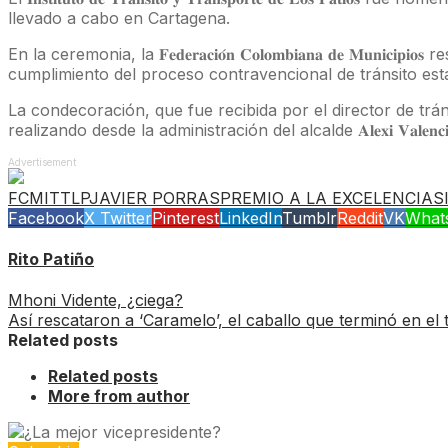
llevado a cabo en Cartagena.
En la ceremonia, la 𝐅𝐞𝐝𝐞𝐫𝐚𝐜𝐢𝐨́𝐧 𝐂𝐨𝐥𝐨𝐦𝐛𝐢𝐚𝐧𝐚 𝐝𝐞 
cumplimiento del proceso contravencional de tránsito esta
La condecoración, que fue recibida por el director de tránsit
realizando desde la administración del alcalde 𝐀𝐥𝐞𝐱𝐢 𝐕𝐚𝐥𝐞
Advertisement
FCM
ITTLP
JAVIER PORRAS
PREMIO A LA EXCELENCIA
S
Facebook
X Twitter
Pinterest
LinkedIn
Tumblr
Reddit
VK
What
Rito Patiño
Mhoni Vidente, ¿ciega?
Así rescataron a ‘Caramelo’, el caballo que terminó en el
Related posts
Related posts
More from author