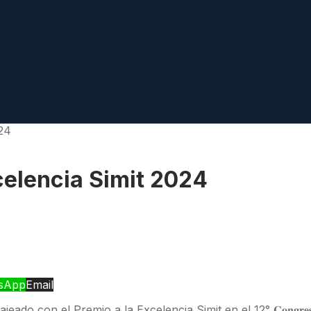
024
xcelencia Simit 2024
sApp
Email
𝐬 fue homenajeado con el Premio a la Excelencia Simit en el 12° 𝐂𝐨𝐧𝐠𝐫𝐞𝐬𝐨 𝐍𝐚𝐜𝐢𝐨