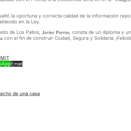
𝐮𝐧𝐢𝐜𝐢𝐩𝐢𝐨𝐬 resaltó la oportuna y correcta calidad de la informa
blecido en la Ley.
o de Los Patios, 𝐉𝐚𝐯𝐢𝐞𝐫 𝐏𝐨𝐫𝐫𝐚𝐬, consta de un diplom
𝐧𝐜𝐢𝐚 con el fin de construir Ciudad, Segura y Solidaria. ¡Felici
IMIT
sApp
Email
 techo de una casa