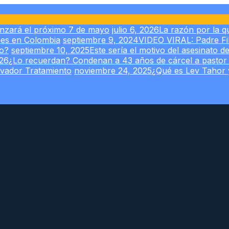
enzará el próximo 7 de mayo
julio 6, 2026
La razón por la qu
nes en Colombia
septiembre 9, 2024
VIDEO VIRAL: Padre Fi
do?
septiembre 10, 2025
Este sería el motivo del asesinato d
26
¿Lo recuerdan? Condenan a 43 años de cárcel a pastor p
ovador Tratamiento
noviembre 24, 2025
¿Qué es Lev Tahor y