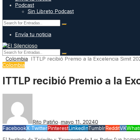
Podcast
Sin Libreto Podcast
Envía tu noticia
Colombia
ITTLP recibió Premio a la Excelencia Simit 2
Colombia
ITTLP recibió Premio a la E
Rito Patiño
mayo 11, 2024
0
—
Facebook
X Twitter
Pinterest
LinkedIn
Tumblr
Reddit
VK
What
El 𝐈𝐧𝐬𝐭𝐢𝐭𝐮𝐭𝐨 𝐝𝐞 𝐓𝐫𝐚́𝐧𝐬𝐢𝐭𝐨 𝐲 𝐓𝐫𝐚𝐧𝐬𝐩𝐨𝐫𝐭𝐞 𝐝𝐞 𝐋𝐨𝐬 𝐏𝐚𝐭𝐢𝐨