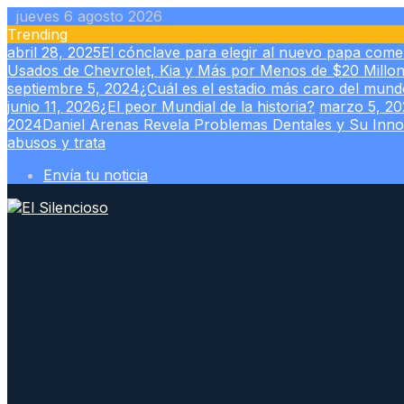
Skip
jueves 6 agosto 2026
to
Trending
content
abril 28, 2025
El cónclave para elegir al nuevo papa com
Usados de Chevrolet, Kia y Más por Menos de $20 Millo
septiembre 5, 2024
¿Cuál es el estadio más caro del mun
junio 11, 2026
¿El peor Mundial de la historia?
marzo 5, 20
2024
Daniel Arenas Revela Problemas Dentales y Su Inn
abusos y trata
Envía tu noticia