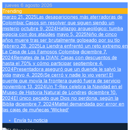
Skip
jueves 6 agosto 2026
to
Trending
content
marzo 21, 2025
Las desapariciones más aterradoras de
Colombia: Casos sin resolver que siguen siendo un
misterio
octubre 9, 2024
Hallazgo arqueológico: tumba
egipcia con dos ataúdes
mayo 5, 2025
Niño de cinco
años muere tras ser brutalmente golpeado por su tío
febrero 28, 2025
La Liendra enfrentó un reto extremo en
La Casa de Los Famosos Colombia
diciembre 7,
2024
Remates de la DIAN: Casas con descuentos de
hasta el 70% y cómo participar
septiembre 4,
2024
Presentadora aseguró que un duende le salvó la
vida
mayo 4, 2026
¡Se cerró y nadie lo vio venir! El
puente que movía la frontera quedó fuera de servicio
noviembre 13, 2024
Un T-Rex celebra la Navidad en el
Museo de Historia Natural de Londres
diciembre 10,
2024
El único pecado que Dios no perdona, según la
Biblia
diciembre 7, 2024
Mattel demandada por error en
las cajas de muñecas ‘Wicked’
Envía tu noticia