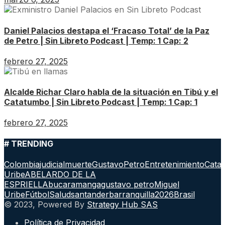
Daniel Palacios destapa el ‘Fracaso Total’ de la Paz
de Petro | Sin Libreto Podcast | Temp: 1 Cap: 2
febrero 27, 2025
Alcalde Richar Claro habla de la situación en Tibú y el
Catatumbo | Sin Libreto Podcast | Temp: 1 Cap: 1
febrero 27, 2025
# TRENDING
Colombia
judicial
muerte
GustavoPetro
Entretenimiento
Cata
Uribe
ABELARDO DE LA
ESPRIELLA
bucaramanga
gustavo petro
Miguel
Uribe
Fútbol
Salud
santander
barranquilla
2026
Brasil
© 2023, Powered By
Strategy Hub SAS
Política de Privacidad