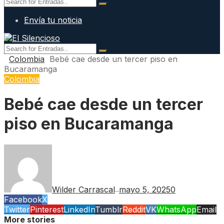
Envía tu noticia
Colombia
Bebé cae desde un tercer piso en
Bucaramanga
Colombia
Bebé cae desde un tercer
piso en Bucaramanga
Wilder Carrascal
mayo 5, 2025
0
—
Facebook
X
Twitter
Pinterest
LinkedIn
Tumblr
Reddit
VK
WhatsApp
Email
More stories