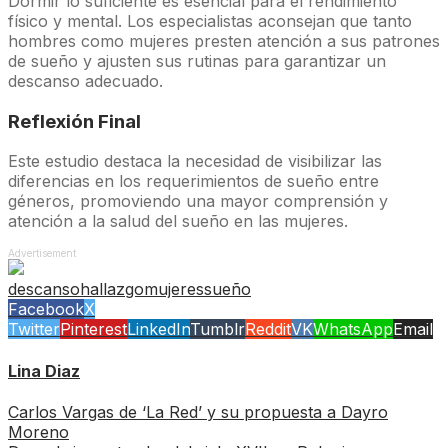
Dormir lo suficiente es esencial para el rendimiento
físico y mental. Los especialistas aconsejan que tanto
hombres como mujeres presten atención a sus patrones
de sueño y ajusten sus rutinas para garantizar un
descanso adecuado.
Reflexión Final
Este estudio destaca la necesidad de visibilizar las
diferencias en los requerimientos de sueño entre
géneros, promoviendo una mayor comprensión y
atención a la salud del sueño en las mujeres.
Advertisement
descanso
hallazgo
mujeres
sueño
Facebook
X
Twitter
Pinterest
LinkedIn
Tumblr
Reddit
VK
WhatsApp
Email
Lina Diaz
Carlos Vargas de ‘La Red’ y su propuesta a Dayro
Moreno