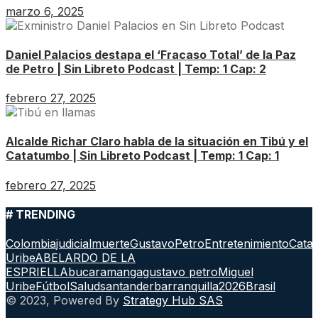
marzo 6, 2025
Daniel Palacios destapa el ‘Fracaso Total’ de la Paz
de Petro | Sin Libreto Podcast | Temp: 1 Cap: 2
febrero 27, 2025
Alcalde Richar Claro habla de la situación en Tibú y el
Catatumbo | Sin Libreto Podcast | Temp: 1 Cap: 1
febrero 27, 2025
# TRENDING
Colombia
judicial
muerte
GustavoPetro
Entretenimiento
Cata
Uribe
ABELARDO DE LA
ESPRIELLA
bucaramanga
gustavo petro
Miguel
Uribe
Fútbol
Salud
santander
barranquilla
2026
Brasil
© 2023, Powered By
Strategy Hub SAS