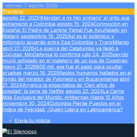
Skip
viernes 7 agosto 2026
to
Trending
content
agosto 22, 2025
‘Atiendan a mi hijo primero’ el grito que
estremeció a Colombia
agosto 15, 2024
Conmoción en
España: El Padre de Lamine Yamal Fue Apuñalado en
Mataró
septiembre 19, 2025
Así es el polémico y
millonario acuerdo entre Epa Colombia y TransMilenio
abril 27, 2026
«La guerra del Catatumbo ya llegó a
Cúcuta»: MinDefensa lo confirma
julio 24, 2025
perrito
murió asfixiado en el maletero de un bus de Copetran
mayo 21, 2026
800 mil, ese fue el pago para ocultar
pruebas
marzo 16, 2025
Restos humanos hallados en el
fondo del mirador de Palonegro en Bucaramanga
abril
21, 2024
Arranca la expectativa de ‘Cien años de
soledad’, la serie de Netflix
agosto 22, 2024
La Carne
Más Exclusiva del Mundo: «Hiberna» Hasta 15 Años
noviembre 30, 2024
Colombia Pierde Puestos en el
Índice de Felicidad: ¿Quién Lidera en Latinoamérica?
Envía tu noticia