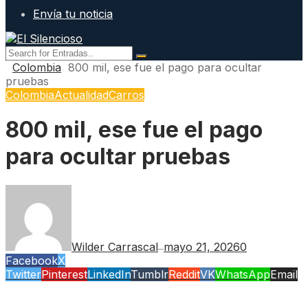
Envía tu noticia
Colombia
800 mil, ese fue el pago para ocultar
pruebas
Colombia
Actualidad
Carros
800 mil, ese fue el pago
para ocultar pruebas
Wilder Carrascal
mayo 21, 2026
0
—
Facebook
X
Twitter
Pinterest
LinkedIn
Tumblr
Reddit
VK
WhatsApp
Email