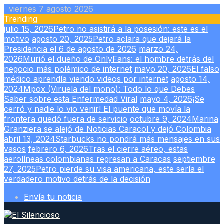
Skip
viernes 7 agosto 2026
to
Trending
content
julio 15, 2026
Petro no asistirá a la posesión: este es el
motivo
agosto 20, 2025
Petro aclara que dejará la
Presidencia el 6 de agosto de 2026
marzo 24,
2026
Murió el dueño de OnlyFans: el hombre detrás del
negocio más polémico de internet
mayo 20, 2026
El falso
médico aprendía viendo videos por internet
agosto 14,
2024
Mpox (Viruela del mono): Todo lo que Debes
Saber sobre esta Enfermedad Viral
mayo 4, 2026
¡Se
cerró y nadie lo vio venir! El puente que movía la
frontera quedó fuera de servicio
octubre 9, 2024
Marina
Granziera se alejó de Noticias Caracol y dejó Colombia
abril 13, 2024
Starbucks no pondrá más mensajes en sus
vasos
febrero 6, 2026
Tras el cierre aéreo, estas
aerolíneas colombianas regresan a Caracas
septiembre
27, 2025
Petro pierde su visa americana, este sería el
verdadero motivo detrás de la decisión
Envía tu noticia