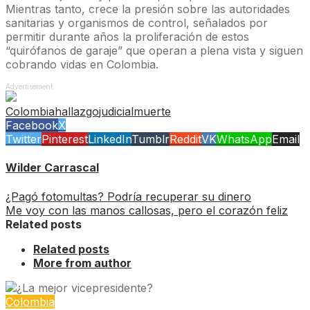
Mientras tanto, crece la presión sobre las autoridades
sanitarias y organismos de control, señalados por
permitir durante años la proliferación de estos
“quirófanos de garaje” que operan a plena vista y siguen
cobrando vidas en Colombia.
Advertisement
Colombia
hallazgo
judicial
muerte
Facebook
X
Twitter
Pinterest
LinkedIn
Tumblr
Reddit
VK
WhatsApp
Email
Wilder Carrascal
¿Pagó fotomultas? Podría recuperar su dinero
Me voy con las manos callosas, pero el corazón feliz
Related posts
Related posts
More from author
Colombia