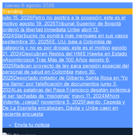
Skip
jueves 6 agosto 2026
to
Trending
content
julio 15, 2026
Petro no asistirá a la posesión: este es el
motivo
agosto 19, 2025
Tribunal Superior de Bogotá
ordenó la libertad inmediata Uribe
abril 13,
2024
Starbucks no pondrá más mensajes en sus vasos
septiembre 30, 2025
EE. UU. baja a Colombia de
categoría y no es por drogas: este es el motivo
agosto
21, 2024
Descubren Restos del HMS Hawke en Estado
«Asombroso» Tras Más de 100 Años
agosto 6,
2025
Radican proyecto de ley para pensión especial del
personal de salud en Colombia
mayo 30,
2025
Deportado imitador de Gilberto Santa Rosa en ‘Yo
me llamo’ por falsificación de documentos
junio 3,
2024
Las palabras del Papa Francisco desatan polémica
al ser tachadas de ‘misóginas’
mayo 11, 2024
Mhoni
Vidente, ¿ciega?
noviembre 5, 2025
Fajardo, Cepeda y
De La Espriella encabezan. Dávila y Uribe caen en
reciente encuesta
Envía tu noticia