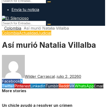
Envía tu noticia
Colombia
Así murió Natalia Villalba
Colombia
Actualidad
Judicial
Así murió Natalia Villalba
Wilder Carrascal
julio 2, 2026
0
—
Facebook
X
Twitter
Pinterest
LinkedIn
Tumblr
Reddit
VK
WhatsApp
Email
More stories
Un chicle ayudó a resolver un crimen