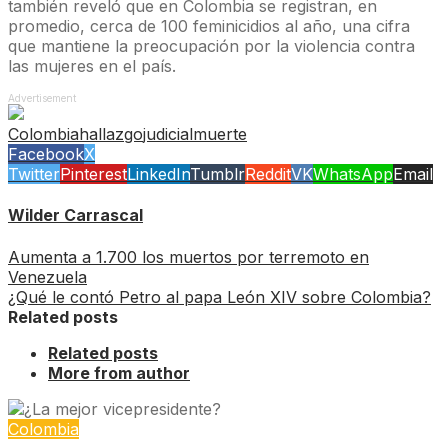
también reveló que en Colombia se registran, en
promedio, cerca de 100 feminicidios al año, una cifra
que mantiene la preocupación por la violencia contra
las mujeres en el país.
Advertisement
Colombia
hallazgo
judicial
muerte
Facebook
X
Twitter
Pinterest
LinkedIn
Tumblr
Reddit
VK
WhatsApp
Email
Wilder Carrascal
Aumenta a 1.700 los muertos por terremoto en
Venezuela
¿Qué le contó Petro al papa León XIV sobre Colombia?
Related posts
Related posts
More from author
Colombia