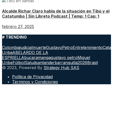
Alcalde Richar Claro habla de la situación en Tibú y el
Catatumbo | Sin Libreto Podcast | Temp: 1 Cap: 1
febrero 27, 2025
# TRENDING
Colombia
judicial
muerte
GustavoPetro
Entretenimiento
Cata
Uribe
ABELARDO DE LA
ESPRIELLA
bucaramanga
gustavo petro
Miguel
Uribe
Fútbol
Salud
santander
barranquilla
2026
Brasil
© 2023, Powered By
Strategy Hub SAS
Política de Privacidad
Terminos y Condiciones