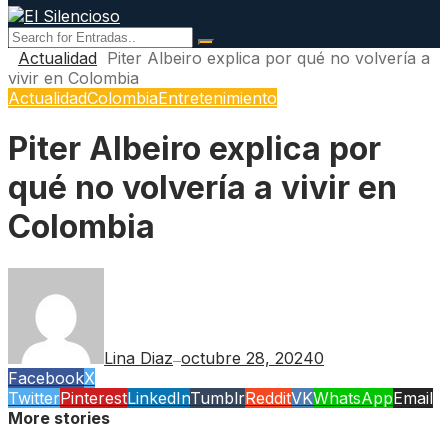
Actualidad
Piter Albeiro explica por qué no volvería a
vivir en Colombia
Actualidad
Colombia
Entretenimiento
Piter Albeiro explica por
qué no volvería a vivir en
Colombia
Lina Diaz
octubre 28, 2024
0
—
Facebook
X
Twitter
Pinterest
LinkedIn
Tumblr
Reddit
VK
WhatsApp
Email
More stories