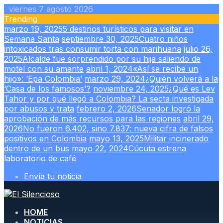
Skip
viernes 7 agosto 2026
to
Trending
content
marzo 19, 2025
5 destinos turísticos para visitar en
Semana Santa
septiembre 30, 2025
Cuatro niños
intoxicados tras consumir torta con marihuana
julio 26,
2025
Alcalde fue sorprendido por su hija saliendo de
motel con su amante
abril 1, 2024
«Así se recibe un
hijo»: ‘Epa Colombia’
marzo 29, 2024
¿Quién volverá a la
‘Casa de los famosos’?
noviembre 24, 2025
¿Qué es Lev
Tahor y por qué llegó a Colombia? La secta investigada
por abusos y trata
febrero 2, 2026
Senador logró la
aprobación de más recursos para las regiones
abril 29,
2026
No fueron 6.402, sino 7.837: nueva cifra de falsos
positivos en Colombia
mayo 13, 2025
Militar incinerado
dentro de un bus
mayo 22, 2024
Cúcuta estrena
laboratorio de café
Envía tu noticia
HOME
NOTICIAS