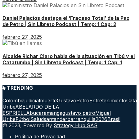
Daniel Palacios destapa el ‘Fracaso Total’ de la Paz
de Petro | Sin Libreto Podcast | Temp: 1 Cap: 2
febrero 27, 2025
Alcalde Richar Claro habla de la situación en Tibú y el
Catatumbo | Sin Libreto Podcast | Temp: 1 Cap: 1
febrero 27, 2025
# TRENDING
Colombia
judicial
muerte
GustavoPetro
Entretenimiento
Cata
Uribe
ABELARDO DE LA
ESPRIELLA
bucaramanga
gustavo petro
Miguel
Uribe
Fútbol
Salud
santander
barranquilla
2026
Brasil
© 2023, Powered By
Strategy Hub SAS
Política de Privacidad