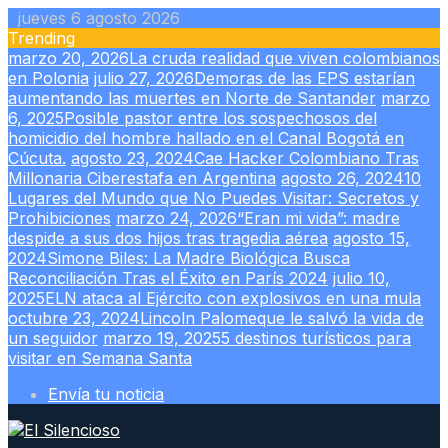
Skip
jueves 6 agosto 2026
to
Trending
content
marzo 20, 2026
La cruda realidad que viven colombianos
en Polonia
julio 27, 2026
Demoras de las EPS estarían
aumentando las muertes en Norte de Santander
marzo
6, 2025
Posible pastor entre los sospechosos del
homicidio del hombre hallado en el Canal Bogotá en
Cúcuta.
agosto 23, 2024
Cae Hacker Colombiano Tras
Millonaria Ciberestafa en Argentina
agosto 26, 2024
10
Lugares del Mundo que No Puedes Visitar: Secretos y
Prohibiciones
marzo 24, 2026
“Eran mi vida”: madre
despide a sus dos hijos tras tragedia aérea
agosto 15,
2024
Simone Biles: La Madre Biológica Busca
Reconciliación Tras el Éxito en París 2024
julio 10,
2025
ELN ataca al Ejército con explosivos en una mula
octubre 23, 2024
Lincoln Palomeque le salvó la vida de
un seguidor
marzo 19, 2025
5 destinos turísticos para
visitar en Semana Santa
Envía tu noticia