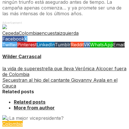
ningún triunfo está asegurado antes de tiempo. La
campaña apenas comienza… y ya promete ser una de
las más intensas de los últimos años.
Advertisement
Cepeda
Colombia
encuesta
izquierda
Facebook
X
Twitter
Pinterest
LinkedIn
Tumblr
Reddit
VK
WhatsApp
Email
Wilder Carrascal
la vida de superestrella que lleva Verónica Alcocer fuera
de Colombia
Secuestran al hijo del cantante Giovanny Ayala en el
Cauca
Related posts
Related posts
More from author
Colombia