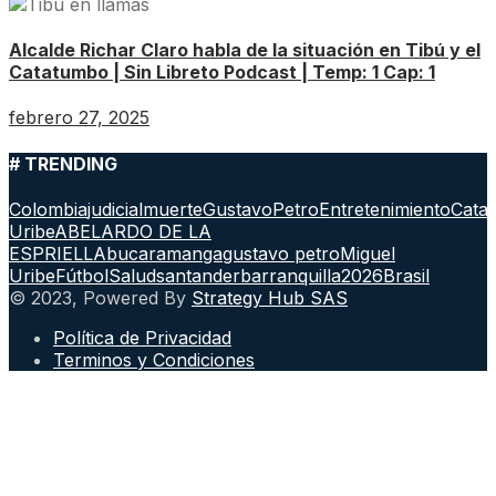
Alcalde Richar Claro habla de la situación en Tibú y el
Catatumbo | Sin Libreto Podcast | Temp: 1 Cap: 1
febrero 27, 2025
# TRENDING
Colombia
judicial
muerte
GustavoPetro
Entretenimiento
Cata
Uribe
ABELARDO DE LA
ESPRIELLA
bucaramanga
gustavo petro
Miguel
Uribe
Fútbol
Salud
santander
barranquilla
2026
Brasil
© 2023, Powered By
Strategy Hub SAS
Política de Privacidad
Terminos y Condiciones