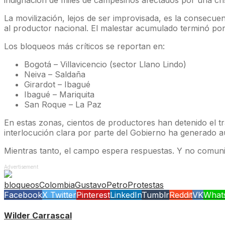
indignación de miles de campesinos afectados por una cr
La movilización, lejos de ser improvisada, es la consecue
al productor nacional. El malestar acumulado terminó por 
Los bloqueos más críticos se reportan en:
Bogotá – Villavicencio (sector Llano Lindo)
Neiva – Saldaña
Girardot – Ibagué
Ibagué – Mariquita
San Roque – La Paz
En estas zonas, cientos de productores han detenido el tr
interlocución clara por parte del Gobierno ha generado aú
Mientras tanto, el campo espera respuestas. Y no comunica
Advertisement
bloqueos
Colombia
GustavoPetro
Protestas
Facebook
X Twitter
Pinterest
LinkedIn
Tumblr
Reddit
VK
What
Wilder Carrascal