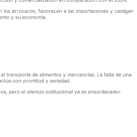
ucción y comercialización en comparación con el 2024.
n los arroceros, favorecen a las importaciones y castigan
iento y su economía.
 al transporte de alimentos y mercancías. La falta de una
actúa con prontitud y seriedad.
a, pero el silencio institucional ya es ensordecedor.