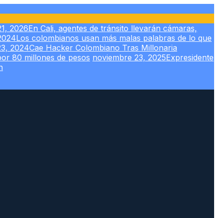
21, 2026
En Cali, agentes de tránsito llevarán cámaras,
2024
Los colombianos usan más malas palabras de lo que
23, 2024
Cae Hacker Colombiano Tras Millonaria
por 80 millones de pesos
noviembre 23, 2025
Expresidente
n