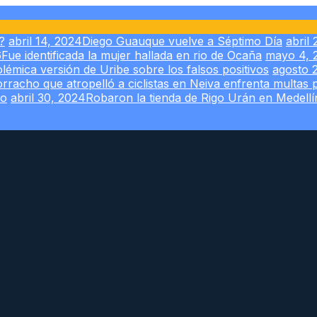
?
abril 14, 2024
Diego Guauque vuelve a Séptimo Día
abril 
6
Fue identificada la mujer hallada en rio de Ocaña
mayo 4, 
lémica versión de Uribe sobre los falsos positivos
agosto 
racho que atropelló a ciclistas en Neiva enfrenta multas 
co
abril 30, 2024
Robaron la tienda de Rigo Urán en Medellí