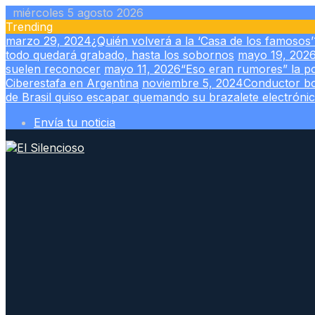
Skip
miércoles 5 agosto 2026
to
Trending
content
marzo 29, 2024
¿Quién volverá a la ‘Casa de los famosos’
todo quedará grabado, hasta los sobornos
mayo 19, 202
suelen reconocer
mayo 11, 2026
“Eso eran rumores” la po
Ciberestafa en Argentina
noviembre 5, 2024
Conductor bor
de Brasil quiso escapar quemando su brazalete electróni
Envía tu noticia