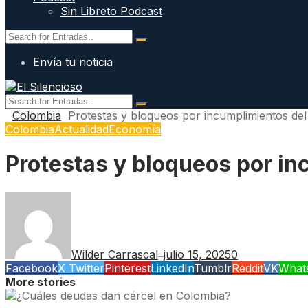
Sin Libreto Podcast
Envía tu noticia
Colombia
Protestas y bloqueos por incumplimientos de
Colombia
Actualidad
Economía
Protestas y bloqueos por i
Wilder Carrascal
julio 15, 2025
0
—
Facebook
X Twitter
Pinterest
LinkedIn
Tumblr
Reddit
VK
What
More stories