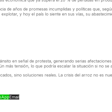
isis económica que ya supera el 20 % de pérdidas en prod
ncia de años de promesas incumplidas y políticas que, segú
explotar, y hoy el país lo siente en sus vías, su abastecim
ánsito en señal de protesta, generando serias afectaciones
n más tensión, lo que podría escalar la situación si no se 
dos, sino soluciones reales. La crisis del arroz no es nuev
sApp
Email