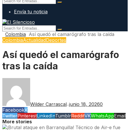
Envía tu noticia
Colombia
Así quedó el camarógrafo tras la caída
Colombia
Actualidad
Deportes
Así quedó el camarógrafo
tras la caída
Wilder Carrascal
junio 18, 2026
0
—
Facebook
X
Twitter
Pinterest
LinkedIn
Tumblr
Reddit
VK
WhatsApp
Email
More stories