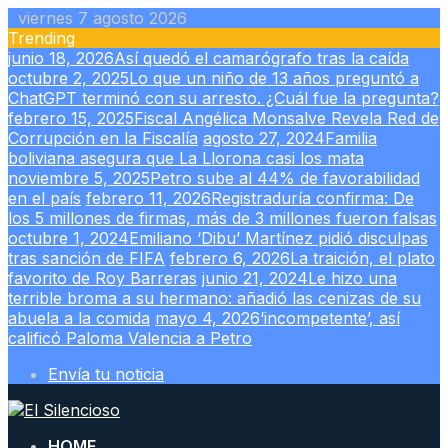
Skip
viernes 7 agosto 2026
to
Trending
content
junio 18, 2026
Así quedó el camarógrafo tras la caída
octubre 2, 2025
Lo que un niño de 13 años preguntó a
ChatGPT terminó con su arresto. ¿Cuál fue la pregunta?
febrero 15, 2025
Fiscal Angélica Monsalve Revela Red de
Corrupción en la Fiscalía
agosto 27, 2024
Familia
boliviana asegura que La Llorona casi los mata
noviembre 5, 2025
Petro sube al 44% de favorabilidad
en el país
febrero 11, 2026
Registraduría confirma: De
los 5 millones de firmas, más de 3 millones fueron falsas
octubre 1, 2024
Emiliano ‘Dibu’ Martínez pidió disculpas
tras sanción de FIFA
febrero 6, 2026
La traición, el plato
favorito de Roy Barreras
junio 21, 2024
Le hizo una
terrible broma a su hermano: añadió las cenizas de su
abuela a la comida
mayo 4, 2026
‘incompetente’, así
calificó Paloma Valencia a Petro
Envía tu noticia
HOME