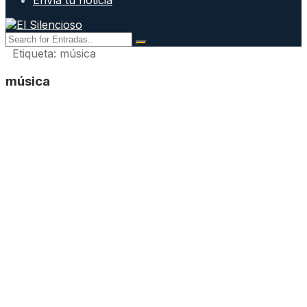
Envía tu noticia
Etiqueta:
música
música