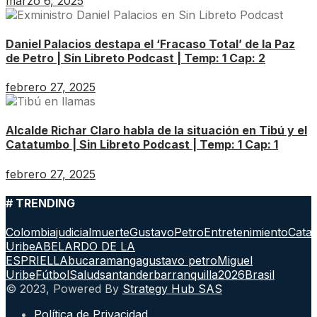
marzo 6, 2025
Daniel Palacios destapa el ‘Fracaso Total’ de la Paz
de Petro | Sin Libreto Podcast | Temp: 1 Cap: 2
febrero 27, 2025
Alcalde Richar Claro habla de la situación en Tibú y el
Catatumbo | Sin Libreto Podcast | Temp: 1 Cap: 1
febrero 27, 2025
# TRENDING
Colombia
judicial
muerte
GustavoPetro
Entretenimiento
Cata
Uribe
ABELARDO DE LA
ESPRIELLA
bucaramanga
gustavo petro
Miguel
Uribe
Fútbol
Salud
santander
barranquilla
2026
Brasil
© 2023, Powered By
Strategy Hub SAS
Política de Privacidad