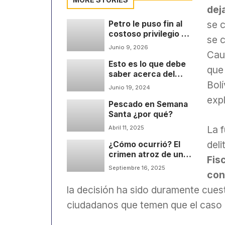
dej
se c
Petro le puso fin al
costoso privilegio de
se c
Uribe
Junio 9, 2026
Cau
Esto es lo que debe
que
saber acerca del
Bol
pago de la prima de
Junio 19, 2024
servicios
expl
Pescado en Semana
Santa ¿por qué?
La f
Abril 11, 2025
deli
¿Cómo ocurrió? El
crimen atroz de una
Fis
niña de 9 años en
Septiembre 16, 2025
con
manos de su
padrastro
la decisión ha sido duramente cues
ciudadanos que temen que el caso 