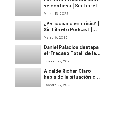
se confiesa | Sin Libreto
Podcast | Temp: 1 Cap: 4
Marzo 13, 2025
¿Periodismo en crisis? |
Sin Libreto Podcast |
Temp: 1 Cap: 3
Marzo 6, 2025
Daniel Palacios destapa
el ‘Fracaso Total’ de la
Paz de Petro | Sin Libreto
Febrero 27, 2025
Podcast | Temp: 1 Cap: 2
Alcalde Richar Claro
habla de la situación en
Tibú y el Catatumbo | Sin
Febrero 27, 2025
Libreto Podcast | Temp: 1
Cap: 1