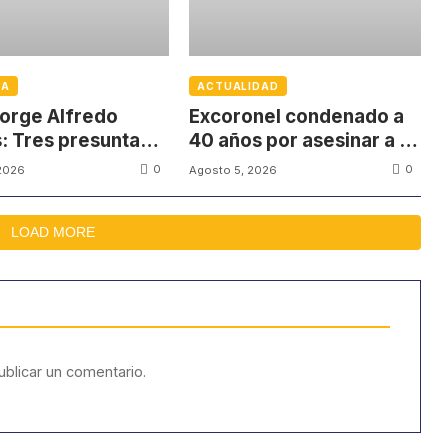
IA
ACTUALIDAD
orge Alfredo
Excoronel condenado a
: Tres presuntas
40 años por asesinar a un
as no quieren
firmante del Acuerdo de
0
0
2026
Agosto 5, 2026
par en el juicio
Paz
LOAD MORE
blicar un comentario.