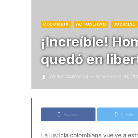
COLOMBIA
ACTUALIDAD
JUDICIAL
¡Increíble! Ho
quedó en liber
Wilder Carrascal
Noviembre 10, 20
—
Facebook
X Twitter
La justicia colombiana vuelve a est