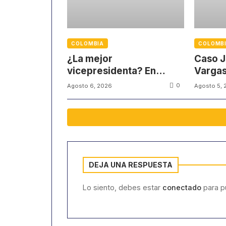
COLOMBIA
COLOMB
¿La mejor
Caso J
vicepresidenta? En
Vargas
redes sociales
víctim
0
Agosto 6, 2026
Agosto 5, 
defienden su gestión
partici
DEJA UNA RESPUESTA
Lo siento, debes estar
conectado
para pu