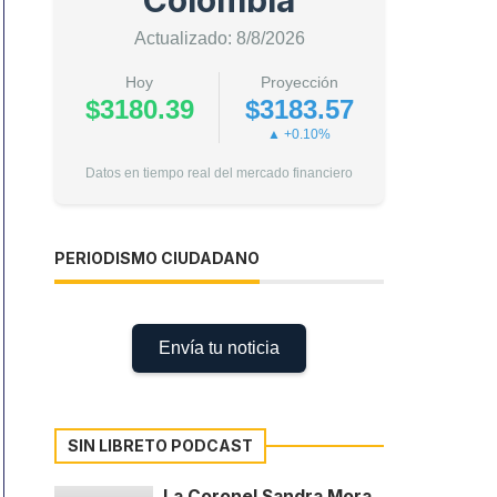
Colombia
Actualizado: 8/8/2026
Hoy
Proyección
$3180.39
$3183.57
▲ +0.10%
Datos en tiempo real del mercado financiero
PERIODISMO CIUDADANO
Envía tu noticia
SIN LIBRETO PODCAST
La Coronel Sandra Mora