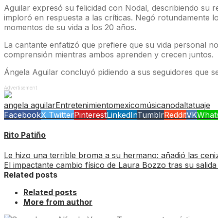
Aguilar expresó su felicidad con Nodal, describiendo su
imploró en respuesta a las críticas. Negó rotundamente 
momentos de su vida a los 20 años.
La cantante enfatizó que prefiere que su vida personal no
comprensión mientras ambos aprenden y crecen juntos.
Ángela Aguilar concluyó pidiendo a sus seguidores que se
Advertisement
angela aguilar
Entretenimiento
mexico
música
nodal
tatuaje
Facebook
X Twitter
Pinterest
LinkedIn
Tumblr
Reddit
VK
What
Rito Patiño
Le hizo una terrible broma a su hermano: añadió las ceni
El impactante cambio físico de Laura Bozzo tras su sali
Related posts
Related posts
More from author