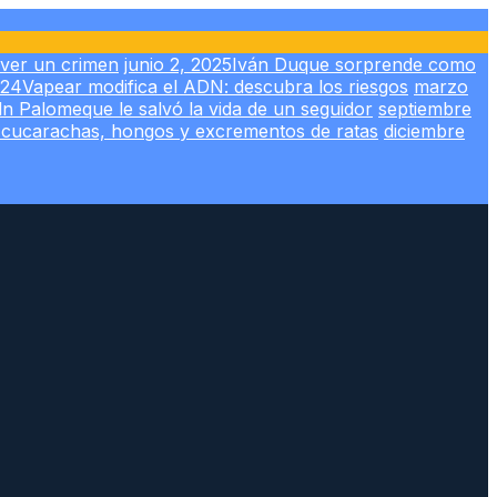
lver un crimen
junio 2, 2025
Iván Duque sorprende como
024
Vapear modifica el ADN: descubra los riesgos
marzo
ln Palomeque le salvó la vida de un seguidor
septiembre
n cucarachas, hongos y excrementos de ratas
diciembre