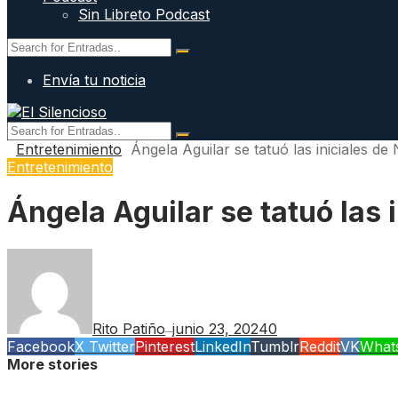
Sin Libreto Podcast
Envía tu noticia
Entretenimiento
Ángela Aguilar se tatuó las iniciales d
Entretenimiento
Ángela Aguilar se tatuó las 
Rito Patiño
junio 23, 2024
0
—
Facebook
X Twitter
Pinterest
LinkedIn
Tumblr
Reddit
VK
What
More stories