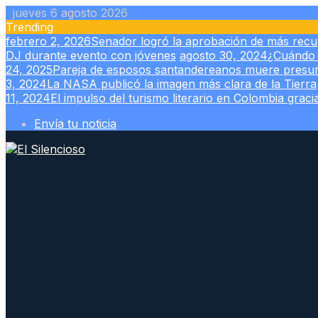
Skip
jueves 6 agosto 2026
to
Trending
content
febrero 2, 2026
Senador logró la aprobación de más recur
DJ durante evento con jóvenes
agosto 30, 2024
¿Cuándo 
24, 2025
Pareja de esposos santandereanos muere presun
3, 2024
La NASA publicó la imagen más clara de la Tierra
11, 2024
El impulso del turismo literario en Colombia grac
Envía tu noticia