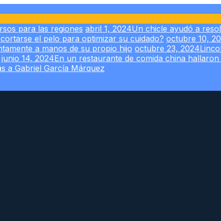
sos para las regiones
abril 1, 2024
Un chicle ayudó a reso
cortarse el pelo para optimizar su cuidado?
octubre 10, 2
tamente a manos de su propio hijo
octubre 23, 2024
Linco
junio 14, 2024
En un restaurante de comida china hallaro
ias a Gabriel García Márquez