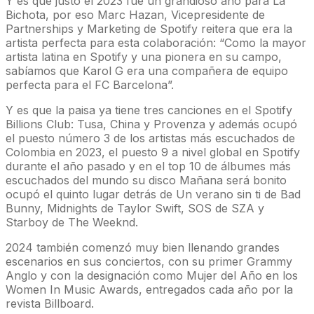
Y es que justo el 2023 fue un grandioso año para La
Bichota, por eso Marc Hazan, Vicepresidente de
Partnerships y Marketing de Spotify reitera que era la
artista perfecta para esta colaboración: “Como la mayor
artista latina en Spotify y una pionera en su campo,
sabíamos que Karol G era una compañera de equipo
perfecta para el FC Barcelona”.
Y es que la paisa ya tiene tres canciones en el Spotify
Billions Club: Tusa, China y Provenza y además ocupó
el puesto número 3 de los artistas más escuchados de
Colombia en 2023, el puesto 9 a nivel global en Spotify
durante el año pasado y en el top 10 de álbumes más
escuchados del mundo su disco Mañana será bonito
ocupó el quinto lugar detrás de Un verano sin ti de Bad
Bunny, Midnights de Taylor Swift, SOS de SZA y
Starboy de The Weeknd.
2024 también comenzó muy bien llenando grandes
escenarios en sus conciertos, con su primer Grammy
Anglo y con la designación como Mujer del Año en los
Women In Music Awards, entregados cada año por la
revista Billboard.