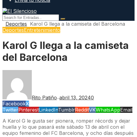
Envía tu noticia
Deportes
Karol G llega a la camiseta del Barcelona
Deportes
Entretenimiento
Karol G llega a la camiseta
del Barcelona
Rito Patiño
abril 13, 2024
0
—
Facebook
X
Twitter
Pinterest
LinkedIn
Tumblr
Reddit
VK
WhatsApp
Email
A Karol G le gusta ser pionera, romper récords y dejar
huella y lo que pasará este sábado 13 de abril con el
equipo femenino del FC Barcelona, y ocho días después