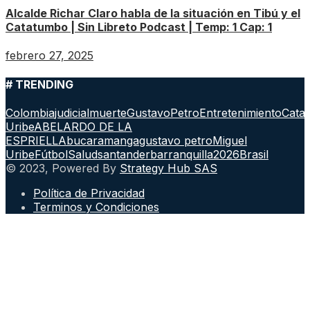
Alcalde Richar Claro habla de la situación en Tibú y el
Catatumbo | Sin Libreto Podcast | Temp: 1 Cap: 1
febrero 27, 2025
# TRENDING
Colombia
judicial
muerte
GustavoPetro
Entretenimiento
Cata
Uribe
ABELARDO DE LA
ESPRIELLA
bucaramanga
gustavo petro
Miguel
Uribe
Fútbol
Salud
santander
barranquilla
2026
Brasil
© 2023, Powered By
Strategy Hub SAS
Política de Privacidad
Terminos y Condiciones