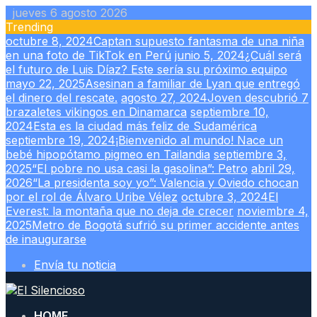
Skip
jueves 6 agosto 2026
to
Trending
content
octubre 8, 2024
Captan supuesto fantasma de una niña
en una foto de TikTok en Perú
junio 5, 2024
¿Cuál será
el futuro de Luis Díaz? Este sería su próximo equipo
mayo 22, 2025
Asesinan a familiar de Lyan que entregó
el dinero del rescate.
agosto 27, 2024
Joven descubrió 7
brazaletes vikingos en Dinamarca
septiembre 10,
2024
Esta es la ciudad más feliz de Sudamérica
septiembre 19, 2024
¡Bienvenido al mundo! Nace un
bebé hipopótamo pigmeo en Tailandia
septiembre 3,
2025
“El pobre no usa casi la gasolina”: Petro
abril 29,
2026
“La presidenta soy yo”: Valencia y Oviedo chocan
por el rol de Álvaro Uribe Vélez
octubre 3, 2024
El
Everest: la montaña que no deja de crecer
noviembre 4,
2025
Metro de Bogotá sufrió su primer accidente antes
de inaugurarse
Envía tu noticia
HOME