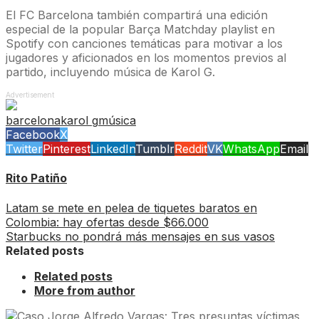
El FC Barcelona también compartirá una edición
especial de la popular Barça Matchday playlist en
Spotify con canciones temáticas para motivar a los
jugadores y aficionados en los momentos previos al
partido, incluyendo música de Karol G.
Advertisement
barcelona
karol g
música
Facebook
X
Twitter
Pinterest
LinkedIn
Tumblr
Reddit
VK
WhatsApp
Email
Rito Patiño
Latam se mete en pelea de tiquetes baratos en
Colombia: hay ofertas desde $66.000
Starbucks no pondrá más mensajes en sus vasos
Related posts
Related posts
More from author