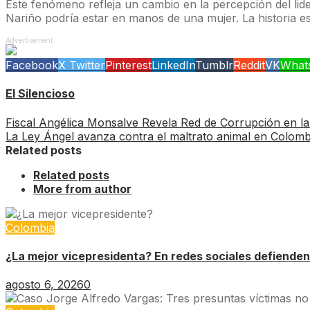
Este fenómeno refleja un cambio en la percepción del lide
Nariño podría estar en manos de una mujer. La historia est
Advertisement
Facebook
X Twitter
Pinterest
LinkedIn
Tumblr
Reddit
VK
What
El Silencioso
Fiscal Angélica Monsalve Revela Red de Corrupción en la 
La Ley Ángel avanza contra el maltrato animal en Colomb
Related posts
Related posts
More from author
Colombia
¿La mejor vicepresidenta? En redes sociales defienden
agosto 6, 2026
0