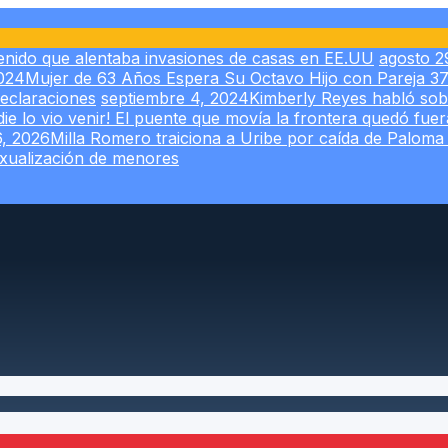
ntenido que alentaba invasiones de casas en EE.UU
agosto 2
2024
Mujer de 63 Años Espera Su Octavo Hijo con Pareja 
eclaraciones
septiembre 4, 2024
Kimberly Reyes habló sob
ie lo vio venir! El puente que movía la frontera quedó fuer
, 2026
Milla Romero traiciona a Uribe por caída de Paloma
sexualización de menores