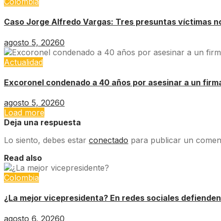
Colombia
Caso Jorge Alfredo Vargas: Tres presuntas víctimas no 
agosto 5, 2026
0
Actualidad
Excoronel condenado a 40 años por asesinar a un firm
agosto 5, 2026
0
Load more
Deja una respuesta
Lo siento, debes estar
conectado
para publicar un coment
Read also
Colombia
¿La mejor vicepresidenta? En redes sociales defienden
agosto 6, 2026
0