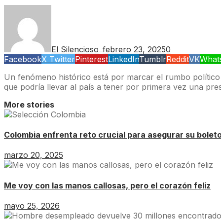
El Silencioso
febrero 23, 2025
0
—
Facebook
X Twitter
Pinterest
LinkedIn
Tumblr
Reddit
VK
What
Un fenómeno histórico está por marcar el rumbo político 
que podría llevar al país a tener por primera vez una pre
More stories
Colombia enfrenta reto crucial para asegurar su bolet
marzo 20, 2025
Me voy con las manos callosas, pero el corazón feliz
mayo 25, 2026