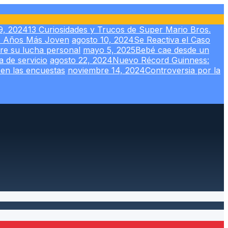
9, 2024
13 Curiosidades y Trucos de Super Mario Bros.
37 Años Más Joven
agosto 10, 2024
Se Reactiva el Caso
re su lucha personal
mayo 5, 2025
Bebé cae desde un
a de servicio
agosto 22, 2024
Nuevo Récord Guinness:
 en las encuestas
noviembre 14, 2024
Controversia por la