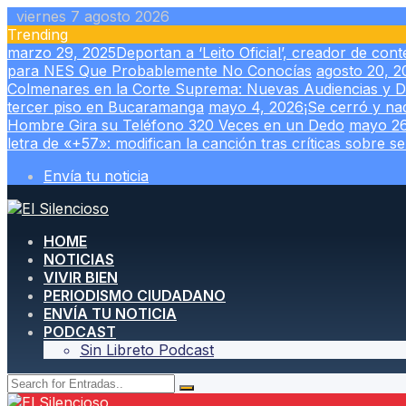
Skip
viernes 7 agosto 2026
to
Trending
content
marzo 29, 2025
Deportan a ‘Leito Oficial’, creador de co
para NES Que Probablemente No Conocías
agosto 20, 
Colmenares en la Corte Suprema: Nuevas Audiencias y D
tercer piso en Bucaramanga
mayo 4, 2026
¡Se cerró y nad
Hombre Gira su Teléfono 320 Veces en un Dedo
mayo 26
letra de «+57»: modifican la canción tras críticas sobre 
Envía tu noticia
HOME
NOTICIAS
VIVIR BIEN
PERIODISMO CIUDADANO
ENVÍA TU NOTICIA
PODCAST
Sin Libreto Podcast