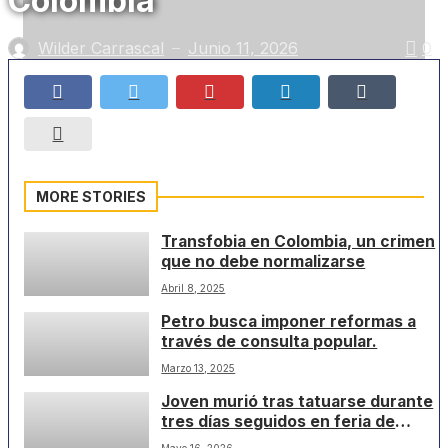
Colombia
Wilder Carrascal
Junio 11, 2026
0
—
MORE STORIES
Transfobia en Colombia, un crimen
que no debe normalizarse
Abril 8, 2025
Petro busca imponer reformas a
través de consulta popular.
Marzo 13, 2025
Joven murió tras tatuarse durante
tres días seguidos en feria de
Medellín
Mayo 16, 2026