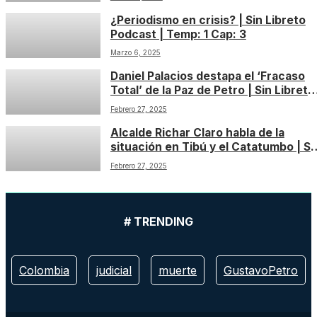
¿Periodismo en crisis? | Sin Libreto
Podcast | Temp: 1 Cap: 3
Marzo 6, 2025
Daniel Palacios destapa el ‘Fracaso
Total’ de la Paz de Petro | Sin Libreto
Podcast | Temp: 1 Cap: 2
Febrero 27, 2025
Alcalde Richar Claro habla de la
situación en Tibú y el Catatumbo | Si
Libreto Podcast | Temp: 1 Cap: 1
Febrero 27, 2025
# TRENDING
Colombia
judicial
muerte
GustavoPetro