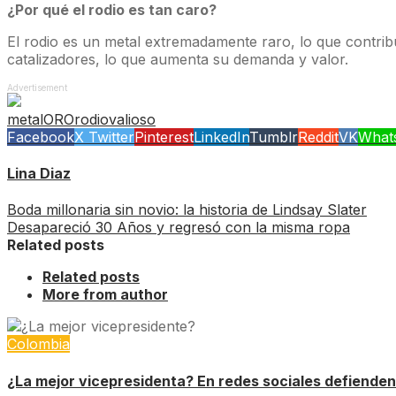
¿Por qué el rodio es tan caro?
El rodio es un metal extremadamente raro, lo que contribuy
catalizadores, lo que aumenta su demanda y valor.
Advertisement
metal
ORO
rodio
valioso
Facebook
X Twitter
Pinterest
LinkedIn
Tumblr
Reddit
VK
What
Lina Diaz
Boda millonaria sin novio: la historia de Lindsay Slater
Desapareció 30 Años y regresó con la misma ropa
Related posts
Related posts
More from author
Colombia
¿La mejor vicepresidenta? En redes sociales defienden