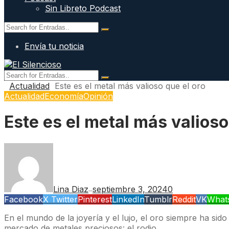
Sin Libreto Podcast
Envía tu noticia
Actualidad
Este es el metal más valioso que el oro
Actualidad
Economía
Opinión
Este es el metal más valioso
Lina Diaz
septiembre 3, 2024
0
—
Facebook
X Twitter
Pinterest
LinkedIn
Tumblr
Reddit
VK
What
En el mundo de la joyería y el lujo, el oro siempre ha sid
mercado de metales preciosos: el rodio.