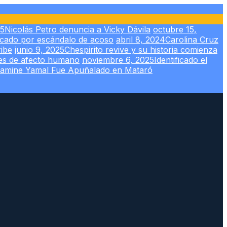
25
Nicolás Petro denuncia a Vicky Dávila
octubre 15,
icado por escándalo de acoso
abril 8, 2024
Carolina Cruz
ribe
junio 9, 2025
Chespirito revive y su historia comienza
nes de afecto humano
noviembre 6, 2025
Identificado el
Lamine Yamal Fue Apuñalado en Mataró