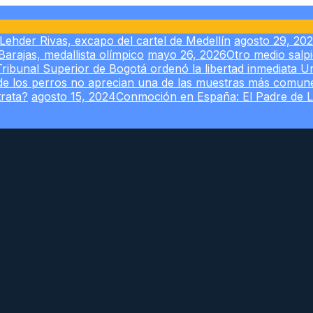
Lehder Rivas, excapo del cartel de Medellín
agosto 29, 20
arajas, medallista olímpico
mayo 26, 2026
Otro medio salp
Tribunal Superior de Bogotá ordenó la libertad inmediata U
 de los perros no aprecian una de las muestras más comu
trata?
agosto 15, 2024
Conmoción en España: El Padre de 