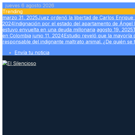
Skip
jueves 6 agosto 2026
to
Trending
content
marzo 31, 2025
Juez ordenó la libertad de Carlos Enrique 
2024
Indignación por el estado del apartamento de Ángel B
estuvo envuelta en una deuda millonaria
agosto 19, 2025
en Colombia
junio 11, 2024
Estudio reveló que la mayoría
responsable del indignante maltrato animal. ¿De quién se 
Envía tu noticia