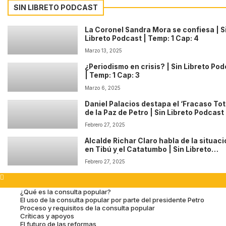
SIN LIBRETO PODCAST
La Coronel Sandra Mora se confiesa | S
Libreto Podcast | Temp: 1 Cap: 4
Marzo 13, 2025
¿Periodismo en crisis? | Sin Libreto Po
| Temp: 1 Cap: 3
Marzo 6, 2025
Daniel Palacios destapa el ‘Fracaso Tot
de la Paz de Petro | Sin Libreto Podcast 
Temp: 1 Cap: 2
Febrero 27, 2025
Alcalde Richar Claro habla de la situac
en Tibú y el Catatumbo | Sin Libreto
Podcast | Temp: 1 Cap: 1
Febrero 27, 2025
¿Qué es la consulta popular?
El uso de la consulta popular por parte del presidente Petro
Proceso y requisitos de la consulta popular
Críticas y apoyos
El futuro de las reformas