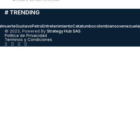
# TRENDING
erte
GustavoPetro
Entretenimiento
Catatumbo
colombianos
venezuela
hall
© 2023, Powered By
Strategy Hub SAS
Política de Privacidad
Terminos y Condiciones