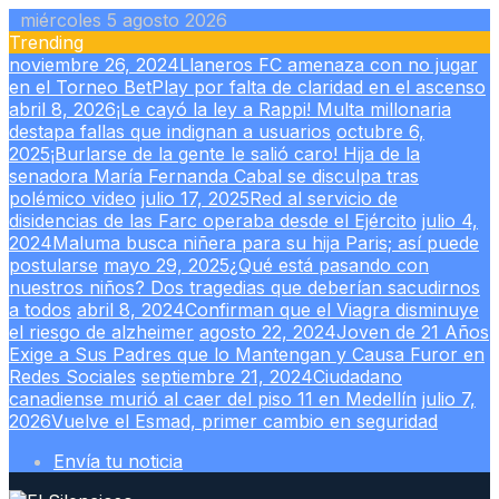
Skip
miércoles 5 agosto 2026
to
Trending
content
noviembre 26, 2024
Llaneros FC amenaza con no jugar
en el Torneo BetPlay por falta de claridad en el ascenso
abril 8, 2026
¡Le cayó la ley a Rappi! Multa millonaria
destapa fallas que indignan a usuarios
octubre 6,
2025
¡Burlarse de la gente le salió caro! Hija de la
senadora María Fernanda Cabal se disculpa tras
polémico video
julio 17, 2025
Red al servicio de
disidencias de las Farc operaba desde el Ejército
julio 4,
2024
Maluma busca niñera para su hija Paris; así puede
postularse
mayo 29, 2025
¿Qué está pasando con
nuestros niños? Dos tragedias que deberían sacudirnos
a todos
abril 8, 2024
Confirman que el Viagra disminuye
el riesgo de alzheimer
agosto 22, 2024
Joven de 21 Años
Exige a Sus Padres que lo Mantengan y Causa Furor en
Redes Sociales
septiembre 21, 2024
Ciudadano
canadiense murió al caer del piso 11 en Medellín
julio 7,
2026
Vuelve el Esmad, primer cambio en seguridad
Envía tu noticia