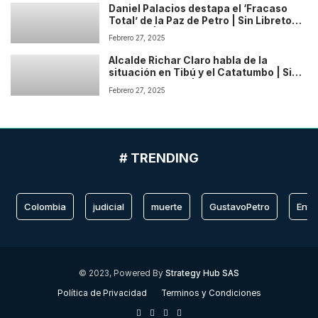
Daniel Palacios destapa el ‘Fracaso
Total’ de la Paz de Petro | Sin Libreto
Podcast | Temp: 1 Cap: 2
Febrero 27, 2025
Alcalde Richar Claro habla de la
situación en Tibú y el Catatumbo | Sin
Libreto Podcast | Temp: 1 Cap: 1
Febrero 27, 2025
# TRENDING
Colombia
judicial
muerte
GustavoPetro
Entr
© 2023, Powered By
Strategy Hub SAS
Política de Privacidad
Terminos y Condiciones