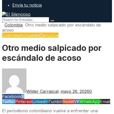
Envía tu noticia
Colombia
Otro medio salpicado por escándalo de
acoso
Colombia
Actualidad
Denuncia
Otro medio salpicado por
escándalo de acoso
Wilder Carrascal
mayo 26, 2026
0
—
Facebook
X
Twitter
Pinterest
LinkedIn
Tumblr
Reddit
VK
WhatsApp
Email
El periodismo colombiano vuelve a enfrentar una