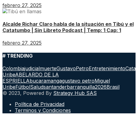
febrero 27, 2025
Alcalde Richar Claro habla de la situación en Tibú y el
Catatumbo | Sin Libreto Podcast | Temp: 1 Cap: 1
febrero 27, 2025
# TRENDING
Colombia
judicial
muerte
GustavoPetro
Entretenimiento
Cata
Uribe
ABELARDO DE LA
ESPRIELLA
bucaramanga
gustavo petro
Miguel
Uribe
Fútbol
Salud
santander
barranquilla
2026
Brasil
© 2023, Powered By
Strategy Hub SAS
Política de Privacidad
Terminos y Condiciones