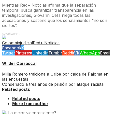
Mientras Red+ Noticias afirma que la separación
temporal busca garantizar transparencia en las
investigaciones, Giovanni Celis niega todas las
acusaciones y sostiene que los señalamientos “no son
ciertos”.
Advertisement
Colombia
judicial
Red+ Noticias
Facebook
X
Twitter
Pinterest
LinkedIn
Tumblr
Reddit
VK
WhatsApp
Email
Wilder Carrascal
Milla Romero traiciona a Uribe por caída de Paloma en
las encuestas
Condenado a tres años de prisión por ataque racista
Related posts
Related posts
More from author