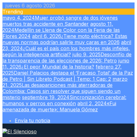
Skip
jueves 6 agosto 2026
to
Trending
content
mayo 4, 2024
Mujer probó sangre de dos jóvenes
muertos tras accidente en Santander
agosto 11,
2024
Medellín se Llena de Color con la Feria de las
Flores 2024
abril 6, 2026
¿Tiene moto eléctrica? Estas
nuevas normas podrían salirle muy caras en 2026
abril
23, 2024
¿Cuál es el país con los hombres más infieles,
según la inteligencia artificial?
julio 9, 2025
Desconfío de
la transparencia de las elecciones de 2026: Petro
junio
11, 2026
¿El peor Mundial de la historia?
febrero 27,
2025
Daniel Palacios destapa el ‘Fracaso Total’ de la Paz
de Petro | Sin Libreto Podcast | Temp: 1 Cap: 2
marzo
21, 2025
Las desapariciones más aterradoras de
Colombia: Casos sin resolver que siguen siendo un
misterio
septiembre 19, 2024
Sincronización cerebral:
humanos y perros en conexión
abril 2, 2024
«Fui
amenazada de muerte»: Manuela Gómez
Envía tu noticia