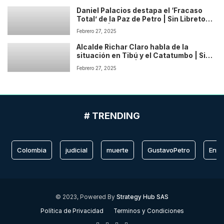
Daniel Palacios destapa el ‘Fracaso
Total’ de la Paz de Petro | Sin Libreto
Podcast | Temp: 1 Cap: 2
Febrero 27, 2025
Alcalde Richar Claro habla de la
situación en Tibú y el Catatumbo | Sin
Libreto Podcast | Temp: 1 Cap: 1
Febrero 27, 2025
# TRENDING
Colombia
judicial
muerte
GustavoPetro
Entr
© 2023, Powered By
Strategy Hub SAS
Política de Privacidad
Terminos y Condiciones