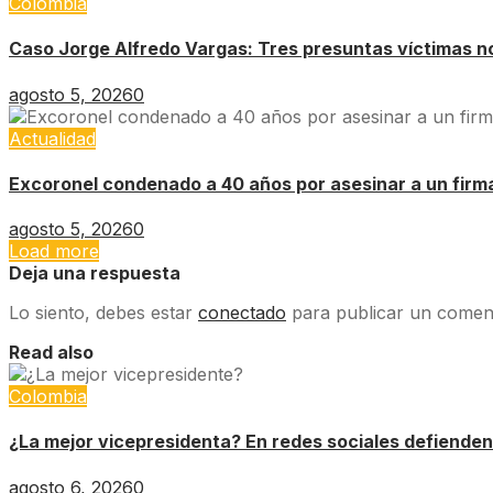
Colombia
Caso Jorge Alfredo Vargas: Tres presuntas víctimas no 
agosto 5, 2026
0
Actualidad
Excoronel condenado a 40 años por asesinar a un firm
agosto 5, 2026
0
Load more
Deja una respuesta
Lo siento, debes estar
conectado
para publicar un coment
Read also
Colombia
¿La mejor vicepresidenta? En redes sociales defienden
agosto 6, 2026
0