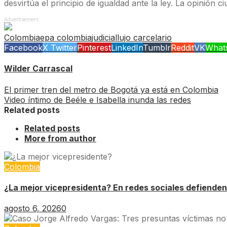
desvirtúa el principio de igualdad ante la ley. La opinión 
Advertisement
Colombia
epa colombia
judicial
lujo carcelario
Facebook
X Twitter
Pinterest
LinkedIn
Tumblr
Reddit
VK
What
Wilder Carrascal
El primer tren del metro de Bogotá ya está en Colombia
Video íntimo de Beéle e Isabella inunda las redes
Related posts
Related posts
More from author
Colombia
¿La mejor vicepresidenta? En redes sociales defienden
agosto 6, 2026
0