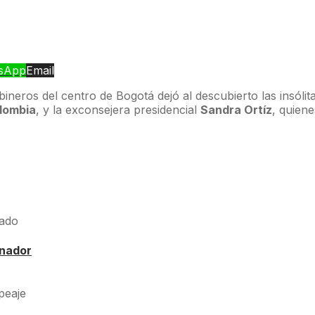
sApp
Email
bineros del centro de Bogotá dejó al descubierto las insól
lombia
, y la exconsejera presidencial
Sandra Ortíz
, quien
anador