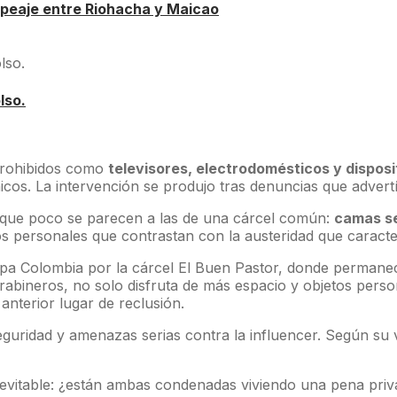
 peaje entre Riohacha y Maicao
lso.
 prohibidos como
televisores, electrodomésticos y disposi
cos. La intervención se produjo tras denuncias que advertí
s que poco se parecen a las de una cárcel común:
camas se
s personales que contrastan con la austeridad que caracteri
 Epa Colombia por la cárcel El Buen Pastor, donde permane
arabineros, no solo disfruta de más espacio y objetos pers
u anterior lugar de reclusión.
guridad y amenazas serias contra la influencer. Según su ve
evitable: ¿están ambas condenadas viviendo una pena priva