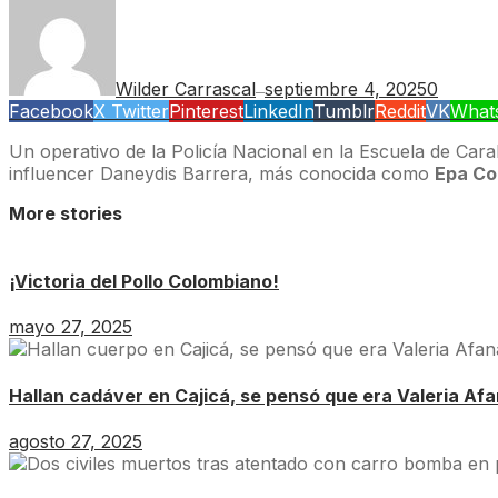
Wilder Carrascal
septiembre 4, 2025
0
—
Facebook
X Twitter
Pinterest
LinkedIn
Tumblr
Reddit
VK
What
Un operativo de la Policía Nacional en la Escuela de Cara
influencer Daneydis Barrera, más conocida como
Epa Co
More stories
¡Victoria del Pollo Colombiano!
mayo 27, 2025
Hallan cadáver en Cajicá, se pensó que era Valeria Af
agosto 27, 2025