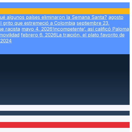
ué algunos países eliminaron la Semana Santa?
agosto
el grito que estremeció a Colombia
septiembre 23,
e racista
mayo 4, 2026
‘incompetente’, así calificó Paloma
movilidad
febrero 6, 2026
La traición, el plato favorito de
a 2024