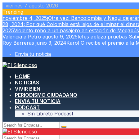
Skip
viernes 7 agosto 2026
to
Trending
content
noviembre 4, 2025
¡Otra vez! Bancolombia y Nequi dejará
28, 2024
¿Por qué Colombia está lejos de eliminar el diner
2025
Violento robo a un pasajero en estación de Megabús
Valencia a Petro
agosto 9, 2025
Icfes aplaza pruebas Sab
Roy Barreras
junio 3, 2024
Karol G recibe el premio a la 
Envía tu noticia
HOME
NOTICIAS
VIVIR BIEN
PERIODISMO CIUDADANO
ENVÍA TU NOTICIA
PODCAST
Sin Libreto Podcast