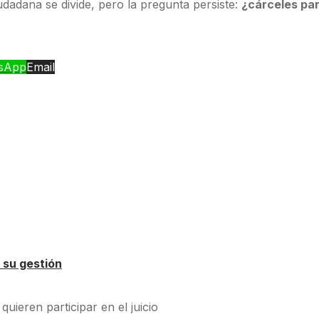
ciudadana se divide, pero la pregunta persiste:
¿cárceles par
sApp
Email
 su gestión