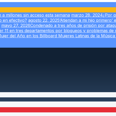
n a millones sin acceso esta semana
marzo 28, 2024
¿Por q
o en efectivo?
agosto 22, 2025
‘Atiendan a mi hijo primero’ 
mayo 27, 2026
Condenado a tres años de prisión por ataqu
er 11 en tres departamentos por bloqueos y problemas de 
Mujer del Año en los Billboard Mujeres Latinas de la Músic