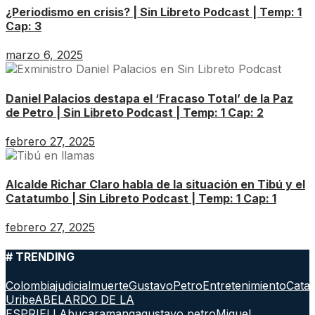
¿Periodismo en crisis? | Sin Libreto Podcast | Temp: 1
Cap: 3
marzo 6, 2025
Daniel Palacios destapa el ‘Fracaso Total’ de la Paz
de Petro | Sin Libreto Podcast | Temp: 1 Cap: 2
febrero 27, 2025
Alcalde Richar Claro habla de la situación en Tibú y el
Catatumbo | Sin Libreto Podcast | Temp: 1 Cap: 1
febrero 27, 2025
# TRENDING
Colombia
judicial
muerte
GustavoPetro
Entretenimiento
Cata
Uribe
ABELARDO DE LA
ESPRIELLA
bucaramanga
gustavo petro
Miguel