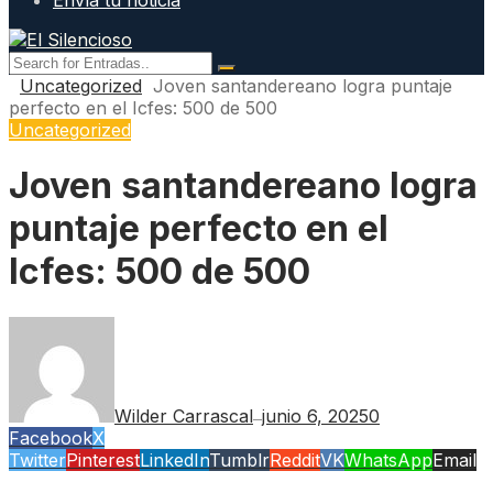
Envía tu noticia
Uncategorized
Joven santandereano logra puntaje
perfecto en el Icfes: 500 de 500
Uncategorized
Joven santandereano logra
puntaje perfecto en el
Icfes: 500 de 500
Wilder Carrascal
junio 6, 2025
0
—
Facebook
X
Twitter
Pinterest
LinkedIn
Tumblr
Reddit
VK
WhatsApp
Email