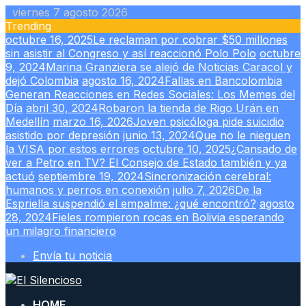
Skip
viernes 7 agosto 2026
to
Trending
content
octubre 16, 2025
Le reclaman por cobrar $50 millones
sin asistir al Congreso y así reaccionó Polo Polo
octubre
9, 2024
Marina Granziera se alejó de Noticias Caracol y
dejó Colombia
agosto 16, 2024
Fallas en Bancolombia
Generan Reacciones en Redes Sociales: Los Memes del
Día
abril 30, 2024
Robaron la tienda de Rigo Urán en
Medellín
marzo 16, 2026
Joven psicóloga pide suicidio
asistido por depresión
junio 13, 2024
Que no le nieguen
la VISA por estos errores
octubre 10, 2025
¿Cansado de
ver a Petro en TV? El Consejo de Estado también y ya
actuó
septiembre 19, 2024
Sincronización cerebral:
humanos y perros en conexión
julio 7, 2026
De la
Espriella suspendió el empalme: ¿qué encontró?
agosto
28, 2024
Fieles rompieron rocas en Bolivia esperando
un milagro financiero
Envía tu noticia
HOME