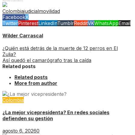
Advertisement
Colombia
judicial
movilidad
Facebook
X
Twitter
Pinterest
LinkedIn
Tumblr
Reddit
VK
WhatsApp
Email
Wilder Carrascal
¿Quién está detrás de la muerte de 12 perros en El
Zulia?
Así quedó el camarógrafo tras la caída
Related posts
Related posts
More from author
Colombia
¿La mejor vicepresidenta? En redes sociales
defienden su gestión
agosto 6, 2026
0