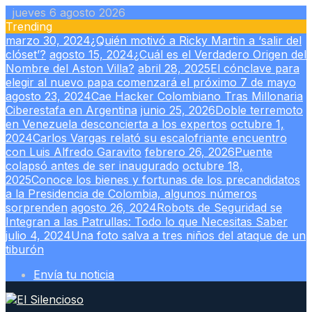
Skip
jueves 6 agosto 2026
to
Trending
content
marzo 30, 2024
¿Quién motivó a Ricky Martin a ‘salir del
clóset’?
agosto 15, 2024
¿Cuál es el Verdadero Origen del
Nombre del Aston Villa?
abril 28, 2025
El cónclave para
elegir al nuevo papa comenzará el próximo 7 de mayo
agosto 23, 2024
Cae Hacker Colombiano Tras Millonaria
Ciberestafa en Argentina
junio 25, 2026
Doble terremoto
en Venezuela desconcierta a los expertos
octubre 1,
2024
Carlos Vargas relató su escalofriante encuentro
con Luis Alfredo Garavito
febrero 26, 2026
Puente
colapsó antes de ser inaugurado
octubre 18,
2025
Conoce los bienes y fortunas de los precandidatos
a la Presidencia de Colombia, algunos números
sorprenden
agosto 26, 2024
Robots de Seguridad se
Integran a las Patrullas: Todo lo que Necesitas Saber
julio 4, 2024
Una foto salva a tres niños del ataque de un
tiburón
Envía tu noticia