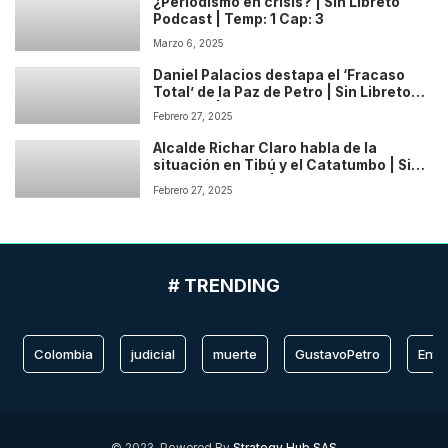
¿Periodismo en crisis? | Sin Libreto
Podcast | Temp: 1 Cap: 3
Marzo 6, 2025
Daniel Palacios destapa el ‘Fracaso
Total’ de la Paz de Petro | Sin Libreto
Podcast | Temp: 1 Cap: 2
Febrero 27, 2025
Alcalde Richar Claro habla de la
situación en Tibú y el Catatumbo | Sin
Libreto Podcast | Temp: 1 Cap: 1
Febrero 27, 2025
# TRENDING
Colombia
judicial
muerte
GustavoPetro
Entr
© 2023, Powered By
Strategy Hub SAS